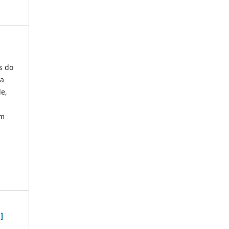
s do
 a
de,
em
]