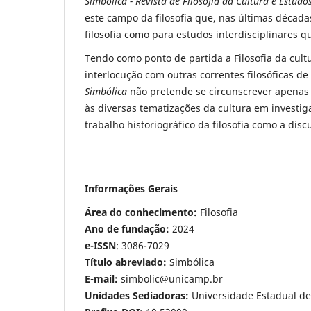
Simbólica - Revista de Filosofia da Cultura e Estudos
este campo da filosofia que, nas últimas décad
filosofia como para estudos interdisciplinares q
Tendo como ponto de partida a Filosofia da cu
interlocução com outras correntes filosóficas de
Simbólica
não pretende se circunscrever apenas 
às diversas tematizações da cultura em investiga
trabalho historiográfico da filosofia como a di
Informações Gerais
Área do conhecimento:
Filosofia
Ano de fundação:
2024
e-ISSN
: 3086-7029
Título abreviado:
Simbólica
E-mail:
simbolic@unicamp.br
Unidades Sediadoras:
Universidade Estadual de