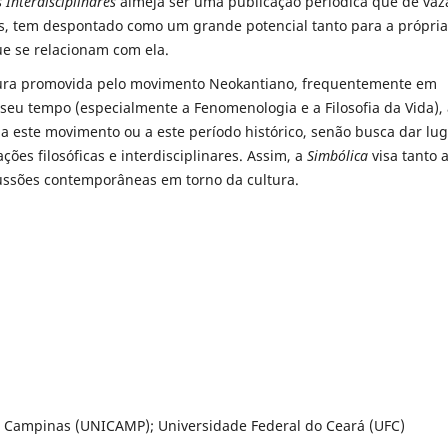
 Interdisciplinares
almeja ser uma publicação periódica que dê vaz
as, tem despontado como um grande potencial tanto para a própria
ue se relacionam com ela.
ltura promovida pelo movimento Neokantiano, frequentemente em
 seu tempo (especialmente a Fenomenologia e a Filosofia da Vida),
a este movimento ou a este período histórico, senão busca dar lu
ções filosóficas e interdisciplinares. Assim, a
Simbólica
visa tanto 
scussões contemporâneas em torno da cultura.
 Campinas (UNICAMP); Universidade Federal do Ceará (UFC)