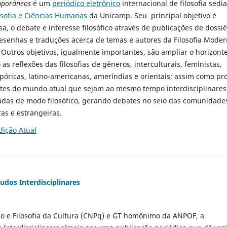
mporâneos
é um
periódico eletrônico
internacional de filosofia sedi
losofia e Ciências Humanas
da Unicamp. Seu principal objetivo é
a, o debate e interesse filosófico através de publicações de dossiê
 resenhas e traduções acerca de temas e autores da Filosofia Mode
Outros objetivos, igualmente importantes, são ampliar o horizont
o as reflexões das filosofias de gêneros, interculturais, feministas,
spóricas, latino-americanas, ameríndias e orientais; assim como pr
es do mundo atual que sejam ao mesmo tempo interdisciplinares
das de modo filosófico, gerando debates no seio das comunidade
iras e estrangeiras.
dição Atual
tudos Interdisciplinares
 e Filosofia da Cultura (CNPq) e GT homônimo da ANPOF, a