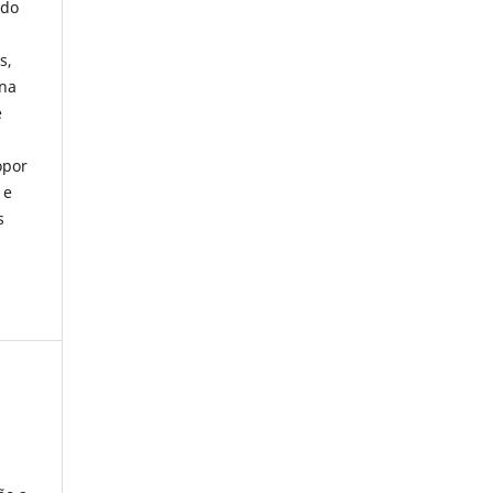
ado
s,
rna
e
opor
 e
s