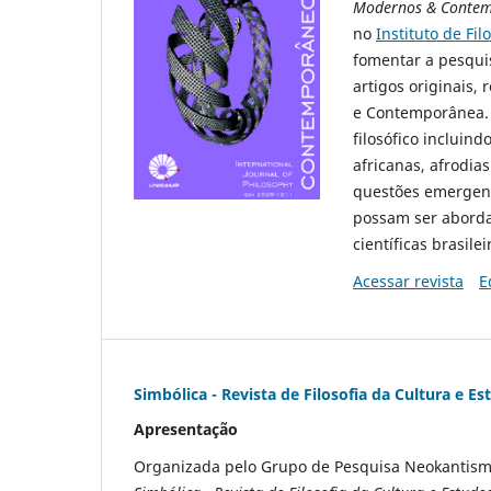
Modernos & Conte
no
Instituto de Fi
fomentar a pesquis
artigos originais,
e Contemporânea. 
filosófico incluind
africanas, afrodia
questões emergent
possam ser aborda
científicas brasile
Acessar revista
E
Simbólica - Revista de Filosofia da Cultura e Es
Apresentação
Organizada pelo Grupo de Pesquisa Neokantismo