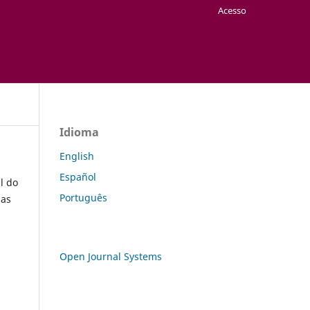
Acesso
Idioma
English
Español
l do
Português
nas
Open Journal Systems