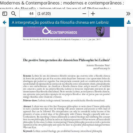
Modernos & Contemporâneos ; modernos e contemporâneos ;
revista de filosofia ; International Journal of Philosophy ;
Universidade Estadual de Campinas ; Brasil
A interpretação positiva da filosofia chinesa em Leibniz