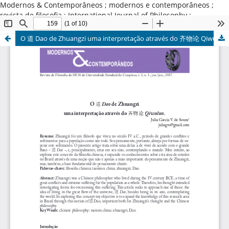
Modernos & Contemporâneos ; modernos e contemporâneos ;
revista de filosofia ; International Journal of Philosophy ;
Universidade Estadual de Campinas ; Brasil
O 道 Dao de Zhuangzi uma interpretação através do 齐物论 Qiwulun.