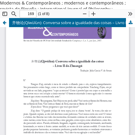
Modernos & Contemporâneos ; modernos e contemporâneos ;
revista de filosofia ; International Journal of Philosophy ;
Universidade Estadual de Campinas ; Brasil
齐物论(Qíwùlùn): Conversa sobre a igualdade das coisas – Livro II do Zhuangzi