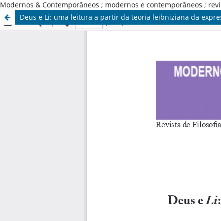
Modernos & Contemporâneos ; modernos e contemporâneos ; revista d
Deus e Li: uma leitura a partir da teoria leibniziana da expr