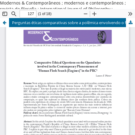
Modernos & Contemporâneos ; modernos e contemporâneos ;
revista de filosofia ; International Journal of Philosophy ;
Universidade Estadual de Campinas ; Brasil
Perguntas éticas comparativas sobre a polêmica envolvendo o fenômeno contemporâneo de "Human Flesh Search [Engines]" na RPC