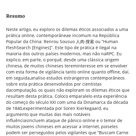
Resumo
Neste artigo, eu exploro os dilemas éticos associados a uma
prática online, contemporâneae incomum na República
Popular da China: Renrou Sousuo 人肉·搜索 ou “Human
FleshSearch [Engines]”. Este tipo de prática é ilegal na
maioria dos outros países modernos, mas não naRPC. Eu
explico, em parte, o porquê, desde uma clássica origem
chinesa, de muitos chineses tereminteresse em se envolver
com esta forma de vigilância tanto online quanto offline, daí,
em seguida,analiso estudos estrangeiros contemporâneos
sobre esta prática desenvolvidos por cientistas
dacomputação, os quais não exploram os dilemas éticos que
resultam desta prática. Coloco emparalelo esta experiência
do começo do século XXI com uma da Dinamarca da década
de 1840,experimentada por Soren Kierkegaard, eu
argumento que muitas das mais notáveis
influênciasincluem ataque de pânico online e o temor de
muitos jovens chineses em acessar a internet, poiseles
podem ser perseguidos pelos vigilantes que “Buscam Carne