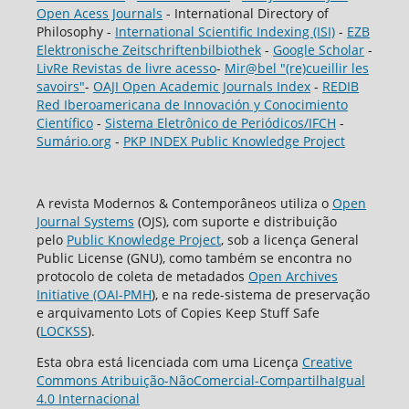
Open Acess Journals
- International Directory of
Philosophy -
International Scientific Indexing (ISI)
-
EZB
Elektronische Zeitschriftenbilbiothek
-
Google Scholar
-
LivRe Revistas de livre acesso
-
Mir@bel "(re)cueillir les
savoirs"
-
OAJI Open Academic Journals Index
-
REDIB
Red Iberoamericana de Innovación y Conocimiento
Científico
-
Sistema Eletrônico de Periódicos/IFCH
-
Sumário.org
-
PKP INDEX Public Knowledge Project
A revista Modernos & Contemporâneos utiliza o
Open
Journal Systems
(OJS), com suporte e distribuição
pelo
Public Knowledge Project
, sob a licença General
Public License (GNU), como também se encontra no
protocolo de coleta de metadados
Open Archives
Initiative (OAI-PMH
), e na rede-sistema de preservação
e arquivamento Lots of Copies Keep Stuff Safe
(
LOCKSS
).
Esta obra está licenciada com uma Licença
Creative
Commons Atribuição-NãoComercial-CompartilhaIgual
4.0 Internacional