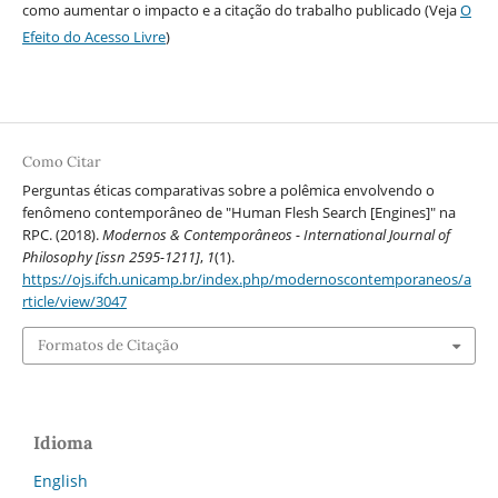
como aumentar o impacto e a citação do trabalho publicado (Veja
O
Efeito do Acesso Livre
)
Como Citar
Perguntas éticas comparativas sobre a polêmica envolvendo o
fenômeno contemporâneo de "Human Flesh Search [Engines]" na
RPC. (2018).
Modernos & Contemporâneos - International Journal of
Philosophy [issn 2595-1211]
,
1
(1).
https://ojs.ifch.unicamp.br/index.php/modernoscontemporaneos/a
rticle/view/3047
Formatos de Citação
Idioma
English