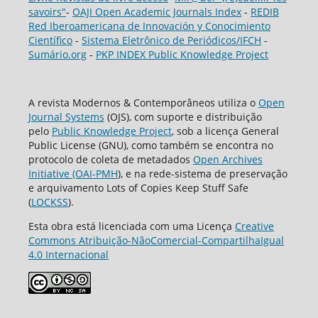
savoirs"
-
OAJI Open Academic Journals Index
-
REDIB
Red Iberoamericana de Innovación y Conocimiento
Científico
-
Sistema Eletrônico de Periódicos/IFCH
-
Sumário.org
-
PKP INDEX Public Knowledge Project
A revista Modernos & Contemporâneos utiliza o
Open
Journal Systems
(OJS), com suporte e distribuição
pelo
Public Knowledge Project
, sob a licença General
Public License (GNU), como também se encontra no
protocolo de coleta de metadados
Open Archives
Initiative (OAI-PMH
), e na rede-sistema de preservação
e arquivamento Lots of Copies Keep Stuff Safe
(
LOCKSS
).
Esta obra está licenciada com uma Licença
Creative
Commons Atribuição-NãoComercial-CompartilhaIgual
4.0 Internacional