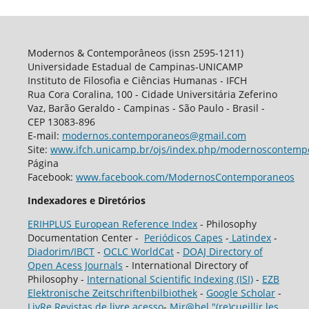
Modernos & Contemporâneos (issn 2595-1211)
Universidade Estadual de Campinas-UNICAMP
Instituto de Filosofia e Ciências Humanas - IFCH
Rua Cora Coralina, 100 - Cidade Universitária Zeferino
Vaz, Barão Geraldo - Campinas - São Paulo - Brasil -
CEP 13083-896
E-mail:
modernos.contemporaneos@gmail.com
Site:
www.ifch.unicamp.br/ojs/index.php/modernoscontemp
Página
Facebook:
www.facebook.com/ModernosContemporaneos
Indexadores e Diretórios
ERIHPLUS European Reference Index
- Philosophy
Documentation Center -
Periódicos Capes
-
Latindex
-
Diadorim/IBCT
-
OCLC WorldCat
-
DOAJ Directory of
Open Acess Journals
- International Directory of
Philosophy -
International Scientific Indexing (ISI)
-
EZB
Elektronische Zeitschriftenbilbiothek
-
Google Scholar
-
LivRe Revistas de livre acesso
-
Mir@bel "(re)cueillir les