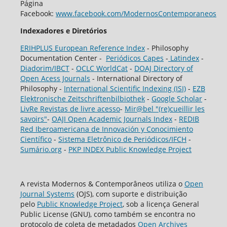
Página
Facebook:
www.facebook.com/ModernosContemporaneos
Indexadores e Diretórios
ERIHPLUS European Reference Index
- Philosophy
Documentation Center -
Periódicos Capes
-
Latindex
-
Diadorim/IBCT
-
OCLC WorldCat
-
DOAJ Directory of
Open Acess Journals
- International Directory of
Philosophy -
International Scientific Indexing (ISI)
-
EZB
Elektronische Zeitschriftenbilbiothek
-
Google Scholar
-
LivRe Revistas de livre acesso
-
Mir@bel "(re)cueillir les
savoirs"
-
OAJI Open Academic Journals Index
-
REDIB
Red Iberoamericana de Innovación y Conocimiento
Científico
-
Sistema Eletrônico de Periódicos/IFCH
-
Sumário.org
-
PKP INDEX Public Knowledge Project
A revista Modernos & Contemporâneos utiliza o
Open
Journal Systems
(OJS), com suporte e distribuição
pelo
Public Knowledge Project
, sob a licença General
Public License (GNU), como também se encontra no
protocolo de coleta de metadados
Open Archives