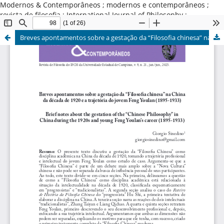
Modernos & Contemporâneos ; modernos e contemporâneos ;
revista de filosofia ; International Journal of Philosophy ;
Universidade Estadual de Campinas ; Brasil
Breves apontamentos sobre a gestação da “Filosofia chinesa” na China da década de 1920 e a trajetória do jovem Feng Youlan (1895-1933)