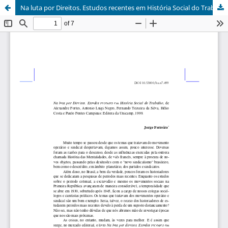
Na luta por Direitos. Estudos recentes em História Social do Trabalho, de Alexandre Fortes, Antonio Luigi Negro, Fernando Teixeira da Silva, Hélio Costa e Paulo Fontes Campinas: Editora da Unicamp, 1999.