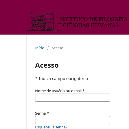
Início
/
Acesso
Acesso
* Indica campo obrigatório
Nome de usuário ou e-mail
*
Senha
*
Esqueceu a senha?