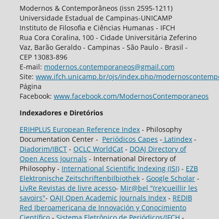
Modernos & Contemporâneos (issn 2595-1211)
Universidade Estadual de Campinas-UNICAMP
Instituto de Filosofia e Ciências Humanas - IFCH
Rua Cora Coralina, 100 - Cidade Universitária Zeferino
Vaz, Barão Geraldo - Campinas - São Paulo - Brasil -
CEP 13083-896
E-mail:
modernos.contemporaneos@gmail.com
Site:
www.ifch.unicamp.br/ojs/index.php/modernoscontemp
Página
Facebook:
www.facebook.com/ModernosContemporaneos
Indexadores e Diretórios
ERIHPLUS European Reference Index
- Philosophy
Documentation Center -
Periódicos Capes
-
Latindex
-
Diadorim/IBCT
-
OCLC WorldCat
-
DOAJ Directory of
Open Acess Journals
- International Directory of
Philosophy -
International Scientific Indexing (ISI)
-
EZB
Elektronische Zeitschriftenbilbiothek
-
Google Scholar
-
LivRe Revistas de livre acesso
-
Mir@bel "(re)cueillir les
savoirs"
-
OAJI Open Academic Journals Index
-
REDIB
Red Iberoamericana de Innovación y Conocimiento
Científico
-
Sistema Eletrônico de Periódicos/IFCH
-