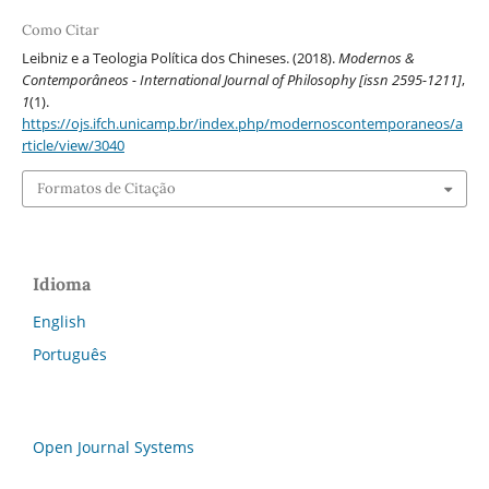
Como Citar
Leibniz e a Teologia Política dos Chineses. (2018).
Modernos &
Contemporâneos - International Journal of Philosophy [issn 2595-1211]
,
1
(1).
https://ojs.ifch.unicamp.br/index.php/modernoscontemporaneos/a
rticle/view/3040
Formatos de Citação
Idioma
English
Português
Open Journal Systems