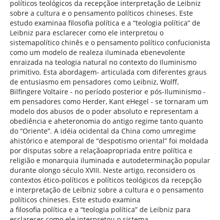
políticos teológicos da recepçãoe interpretação de Leibniz
sobre a cultura e o pensamento políticos chineses. Este
estudo examinaa filosofia política e a “teologia política” de
Leibniz para esclarecer como ele interpretou o
sistemapolítico chinês e o pensamento político confucionista
como um modelo de realeza iluminada ebenevolente
enraizada na teologia natural no contexto do Iluminismo
primitivo. Esta abordagem- articulada com diferentes graus
de entusiasmo em pensadores como Leibniz, Wolff,
Bilfingere Voltaire - no período posterior e pós-Iluminismo -
em pensadores como Herder, Kant eHegel - se tornaram um
modelo dos abusos de o poder absoluto e representam a
obediência e aheteronomia do antigo regime tanto quanto
do “Oriente”. A idéia ocidental da China como umregime
ahistórico e atemporal de “despotismo oriental” foi moldada
por disputas sobre a relaçãoapropriada entre política e
religião e monarquia iluminada e autodeterminação popular
durante olongo século XVIII. Neste artigo, reconsidero os
contextos ético-políticos e políticos teológicos da recepção
e interpretação de Leibniz sobre a cultura e o pensamento
políticos chineses. Este estudo examina
a filosofia política e a “teologia política” de Leibniz para
esclarecer como ele interpretou o sistema