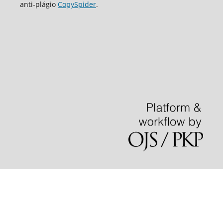
аnti-plágio
CopySpider
.