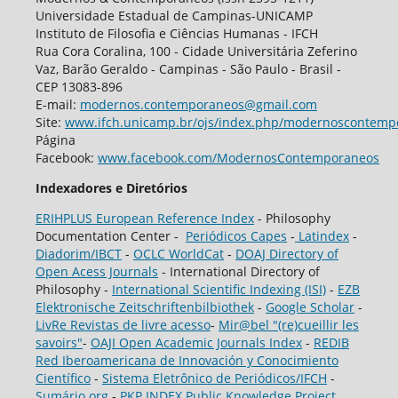
Universidade Estadual de Campinas-UNICAMP
Instituto de Filosofia e Ciências Humanas - IFCH
Rua Cora Coralina, 100 - Cidade Universitária Zeferino
Vaz, Barão Geraldo - Campinas - São Paulo - Brasil -
CEP 13083-896
E-mail:
modernos.contemporaneos@gmail.com
Site:
www.ifch.unicamp.br/ojs/index.php/modernoscontemp
Página
Facebook:
www.facebook.com/ModernosContemporaneos
Indexadores e Diretórios
ERIHPLUS European Reference Index
- Philosophy
Documentation Center -
Periódicos Capes
-
Latindex
-
Diadorim/IBCT
-
OCLC WorldCat
-
DOAJ Directory of
Open Acess Journals
- International Directory of
Philosophy -
International Scientific Indexing (ISI)
-
EZB
Elektronische Zeitschriftenbilbiothek
-
Google Scholar
-
LivRe Revistas de livre acesso
-
Mir@bel "(re)cueillir les
savoirs"
-
OAJI Open Academic Journals Index
-
REDIB
Red Iberoamericana de Innovación y Conocimiento
Científico
-
Sistema Eletrônico de Periódicos/IFCH
-
Sumário.org
-
PKP INDEX Public Knowledge Project