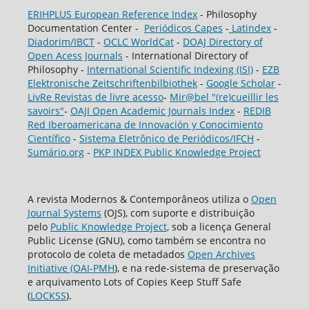
ERIHPLUS European Reference Index
- Philosophy
Documentation Center -
Periódicos Capes
-
Latindex
-
Diadorim/IBCT
-
OCLC WorldCat
-
DOAJ Directory of
Open Acess Journals
- International Directory of
Philosophy -
International Scientific Indexing (ISI)
-
EZB
Elektronische Zeitschriftenbilbiothek
-
Google Scholar
-
LivRe Revistas de livre acesso
-
Mir@bel "(re)cueillir les
savoirs"
-
OAJI Open Academic Journals Index
-
REDIB
Red Iberoamericana de Innovación y Conocimiento
Científico
-
Sistema Eletrônico de Periódicos/IFCH
-
Sumário.org
-
PKP INDEX Public Knowledge Project
A revista Modernos & Contemporâneos utiliza o
Open
Journal Systems
(OJS), com suporte e distribuição
pelo
Public Knowledge Project
, sob a licença General
Public License (GNU), como também se encontra no
protocolo de coleta de metadados
Open Archives
Initiative (OAI-PMH
), e na rede-sistema de preservação
e arquivamento Lots of Copies Keep Stuff Safe
(
LOCKSS
).