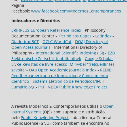
Página
Facebook:
www.facebook.com/ModernosContemporaneos
Indexadores e Diretórios
ERIHPLUS European Reference Index
- Philosophy
Documentation Center -
Periódicos Capes
-
Latindex
-
Diadorim/IBCT
-
OCLC WorldCat
-
DOAJ Directory of
Open Acess Journals
- International Directory of
Philosophy -
International Scientific Indexing (ISI)
-
EZB
Elektronische Zeitschriftenbilbiothek
-
Google Scholar
-
LivRe Revistas de livre acesso
-
Mir@bel "(re)cueillir les
savoirs"
-
OAJI Open Academic Journals Index
-
REDIB
Red Iberoamericana de Innovación y Conocimiento
Científico
-
Sistema Eletrônico de Periódicos/IFCH
-
Sumário.org
-
PKP INDEX Public Knowledge Project
A revista Modernos & Contemporâneos utiliza o
Open
Journal Systems
(OJS), com suporte e distribuição
pelo
Public Knowledge Project
, sob a licença General
Public License (GNU), como também se encontra no