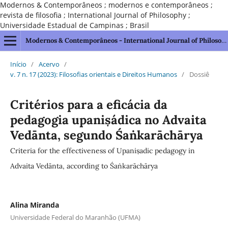
Modernos & Contemporâneos ; modernos e contemporâneos ;
revista de filosofia ; International Journal of Philosophy ;
Universidade Estadual de Campinas ; Brasil
Modernos & Contemporâneos - International Journal of Philosophy [issn 2595-1211]
Início
/
Acervo
/
v. 7 n. 17 (2023): Filosofias orientais e Direitos Humanos
/
Dossiê
Critérios para a eficácia da
pedagogia upaniṣádica no Advaita
Vedānta, segundo Śaṅkarāchārya
Criteria for the effectiveness of Upaniṣadic pedagogy in
Advaita Vedānta, according to Śaṅkarāchārya
Alina Miranda
Universidade Federal do Maranhão (UFMA)