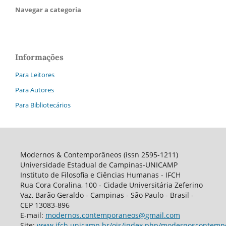
Navegar a categoria
Informações
Para Leitores
Para Autores
Para Bibliotecários
Modernos & Contemporâneos (issn 2595-1211)
Universidade Estadual de Campinas-UNICAMP
Instituto de Filosofia e Ciências Humanas - IFCH
Rua Cora Coralina, 100 - Cidade Universitária Zeferino
Vaz, Barão Geraldo - Campinas - São Paulo - Brasil -
CEP 13083-896
E-mail:
modernos.contemporaneos@gmail.com
Site:
www.ifch.unicamp.br/ojs/index.php/modernoscontemp