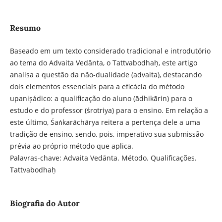
Resumo
Baseado em um texto considerado tradicional e introdutório
ao tema do Advaita Vedānta, o Tattvabodhaḥ, este artigo
analisa a questão da não-dualidade (advaita), destacando
dois elementos essenciais para a eficácia do método
upaniṣádico: a qualificação do aluno (ādhikārin) para o
estudo e do professor (śrotriya) para o ensino. Em relação a
este último, Śaṅkarāchārya reitera a pertença dele a uma
tradição de ensino, sendo, pois, imperativo sua submissão
prévia ao próprio método que aplica.
Palavras-chave: Advaita Vedānta. Método. Qualificações.
Tattvabodhaḥ
Biografia do Autor