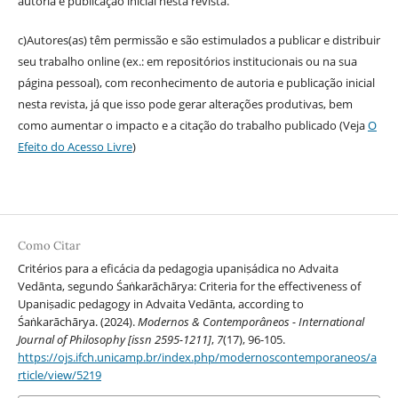
autoria e publicação inicial nesta revista.
c)Autores(as) têm permissão e são estimulados a publicar e distribuir
seu trabalho online (ex.: em repositórios institucionais ou na sua
página pessoal), com reconhecimento de autoria e publicação inicial
nesta revista, já que isso pode gerar alterações produtivas, bem
como aumentar o impacto e a citação do trabalho publicado (Veja
O
Efeito do Acesso Livre
)
Como Citar
Critérios para a eficácia da pedagogia upaniṣádica no Advaita
Vedānta, segundo Śaṅkarāchārya: Criteria for the effectiveness of
Upaniṣadic pedagogy in Advaita Vedānta, according to
Śaṅkarāchārya. (2024).
Modernos & Contemporâneos - International
Journal of Philosophy [issn 2595-1211]
,
7
(17), 96-105.
https://ojs.ifch.unicamp.br/index.php/modernoscontemporaneos/a
rticle/view/5219