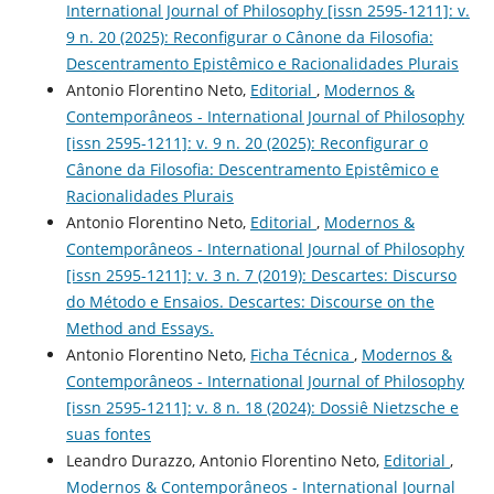
International Journal of Philosophy [issn 2595-1211]: v.
9 n. 20 (2025): Reconfigurar o Cânone da Filosofia:
Descentramento Epistêmico e Racionalidades Plurais
Antonio Florentino Neto,
Editorial
,
Modernos &
Contemporâneos - International Journal of Philosophy
[issn 2595-1211]: v. 9 n. 20 (2025): Reconfigurar o
Cânone da Filosofia: Descentramento Epistêmico e
Racionalidades Plurais
Antonio Florentino Neto,
Editorial
,
Modernos &
Contemporâneos - International Journal of Philosophy
[issn 2595-1211]: v. 3 n. 7 (2019): Descartes: Discurso
do Método e Ensaios. Descartes: Discourse on the
Method and Essays.
Antonio Florentino Neto,
Ficha Técnica
,
Modernos &
Contemporâneos - International Journal of Philosophy
[issn 2595-1211]: v. 8 n. 18 (2024): Dossiê Nietzsche e
suas fontes
Leandro Durazzo, Antonio Florentino Neto,
Editorial
,
Modernos & Contemporâneos - International Journal