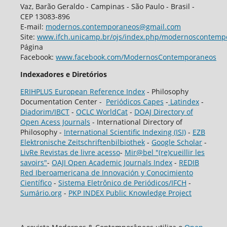
Vaz, Barão Geraldo - Campinas - São Paulo - Brasil -
CEP 13083-896
E-mail:
modernos.contemporaneos@gmail.com
Site:
www.ifch.unicamp.br/ojs/index.php/modernoscontemp
Página
Facebook:
www.facebook.com/ModernosContemporaneos
Indexadores e Diretórios
ERIHPLUS European Reference Index
- Philosophy
Documentation Center -
Periódicos Capes
-
Latindex
-
Diadorim/IBCT
-
OCLC WorldCat
-
DOAJ Directory of
Open Acess Journals
- International Directory of
Philosophy -
International Scientific Indexing (ISI)
-
EZB
Elektronische Zeitschriftenbilbiothek
-
Google Scholar
-
LivRe Revistas de livre acesso
-
Mir@bel "(re)cueillir les
savoirs"
-
OAJI Open Academic Journals Index
-
REDIB
Red Iberoamericana de Innovación y Conocimiento
Científico
-
Sistema Eletrônico de Periódicos/IFCH
-
Sumário.org
-
PKP INDEX Public Knowledge Project