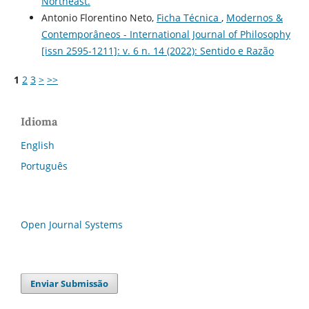
Northeast.
Antonio Florentino Neto,
Ficha Técnica
,
Modernos &
Contemporâneos - International Journal of Philosophy
[issn 2595-1211]: v. 6 n. 14 (2022): Sentido e Razão
1
2
3
>
>>
Idioma
English
Português
Open Journal Systems
Enviar Submissão