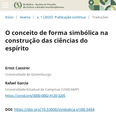
Início
/
Acervo
/
v. 1 (2025): Publicação contínua
/
Traduções
O conceito de forma simbólica na
construção das ciências do
espírito
Ernst Cassirer
Universidade de Gotemburgo
Rafael Garcia
Universidade Estadual de Campinas (UNICAMP)
https://orcid.org/0000-0002-4120-3205
DOI:
https://doi.org/10.53000/simbolica.v1i00.5494