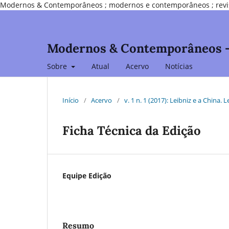
Modernos & Contemporâneos ; modernos e contemporâneos ; revista d
Modernos & Contemporâneos - I
Sobre
Atual
Acervo
Notícias
Início
/
Acervo
/
v. 1 n. 1 (2017): Leibniz e a China. 
Ficha Técnica da Edição
Equipe Edição
Resumo