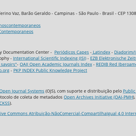
ferino Vaz, Barão Geraldo - Campinas - São Paulo - Brasil - CEP 130
rnoscontemporaneos
Contemporaneos
hy Documentation Center -
Periódicos Capes
-
Latindex
-
Diadorim/
sophy -
International Scientific Indexing (ISI)
-
EZB Elektronische Zeit
 savoirs"
-
OAJI Open Academic Journals Index
-
REDIB Red Iberoame
o.org
-
PKP INDEX Public Knowledge Project
Open Journal Systems
(OJS), com suporte e distribuição pelo
Public
tocolo de coleta de metadados
Open Archives Initiative (OAI-PMH
)
CKSS
).
tive Commons Atribuição-NãoComercial-CompartilhaIgual 4.0 Inter