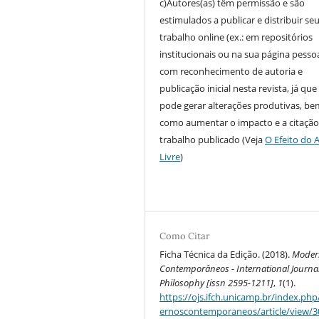
c)Autores(as) têm permissão e são
estimulados a publicar e distribuir se
trabalho online (ex.: em repositórios
institucionais ou na sua página pessoa
com reconhecimento de autoria e
publicação inicial nesta revista, já que
pode gerar alterações produtivas, be
como aumentar o impacto e a citação
trabalho publicado (Veja
O Efeito do 
Livre
)
Como Citar
Ficha Técnica da Edição. (2018).
Moder
Contemporâneos - International Journal
Philosophy [issn 2595-1211]
,
1
(1).
https://ojs.ifch.unicamp.br/index.ph
ernoscontemporaneos/article/view/3