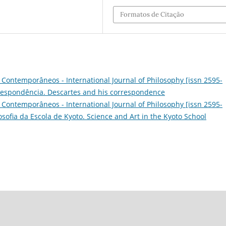
Formatos de Citação
Contemporâneos - International Journal of Philosophy [issn 2595-
correspondência. Descartes and his correspondence
Contemporâneos - International Journal of Philosophy [issn 2595-
ilosofia da Escola de Kyoto. Science and Art in the Kyoto School