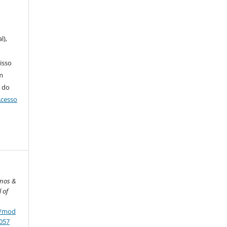
u
l),
 isso
m
 do
Acesso
nos &
 of
p/mod
057