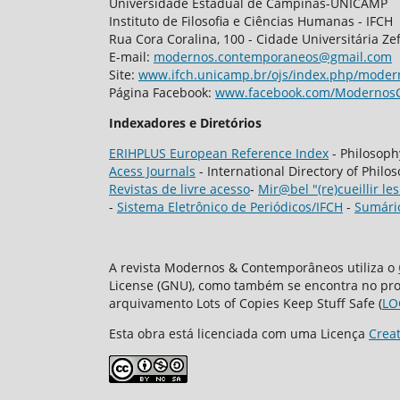
Universidade Estadual de Campinas-UNICAMP
Instituto de Filosofia e Ciências Humanas - IFCH
Rua Cora Coralina, 100 - Cidade Universitária Ze
E-mail:
modernos.contemporaneos@gmail.com
Site:
www.ifch.unicamp.br/ojs/index.php/mode
Página Facebook:
www.facebook.com/Modernos
Indexadores e Diretórios
ERIHPLUS European Reference Index
- Philosop
Acess Journals
- International Directory of Philo
Revistas de livre acesso
-
Mir@bel "(re)cueillir les
-
Sistema Eletrônico de Periódicos/IFCH
-
Sumári
A revista Modernos & Contemporâneos utiliza o
License (GNU), como também se encontra no pro
arquivamento Lots of Copies Keep Stuff Safe (
LO
Esta obra está licenciada com uma Licença
Crea