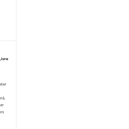
Livre
eter
rá,
uer
tos