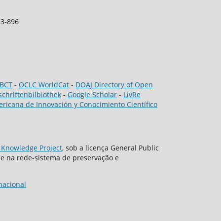
83-896
IBCT
-
OCLC WorldCat
-
DOAJ Directory of Open
schriftenbilbiothek
-
Google Scholar
-
LivRe
ricana de Innovación y Conocimiento Científico
 Knowledge Project
, sob a licença General Public
, e na rede-sistema de preservação e
nacional