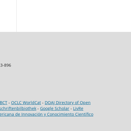
83-896
IBCT
-
OCLC WorldCat
-
DOAJ Directory of Open
schriftenbilbiothek
-
Google Scholar
-
LivRe
ricana de Innovación y Conocimiento Científico