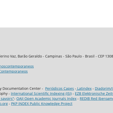
ferino Vaz, Barão Geraldo - Campinas - São Paulo - Brasil - CEP 130
rnoscontemporaneos
Contemporaneos
hy Documentation Center -
Periódicos Capes
-
Latindex
-
Diadorim/
sophy -
International Scientific Indexing (ISI)
-
EZB Elektronische Zeit
 savoirs"
-
OAJI Open Academic Journals Index
-
REDIB Red Iberoame
o.org
-
PKP INDEX Public Knowledge Project