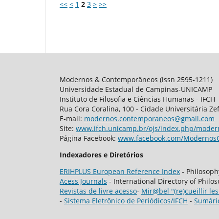
<<
<
1
2
3
>
>>
Modernos & Contemporâneos (issn 2595-1211)
Universidade Estadual de Campinas-UNICAMP
Instituto de Filosofia e Ciências Humanas - IFCH
Rua Cora Coralina, 100 - Cidade Universitária Ze
E-mail:
modernos.contemporaneos@gmail.com
Site:
www.ifch.unicamp.br/ojs/index.php/mode
Página Facebook:
www.facebook.com/Modernos
Indexadores e Diretórios
ERIHPLUS European Reference Index
- Philosop
Acess Journals
- International Directory of Philo
Revistas de livre acesso
-
Mir@bel "(re)cueillir les
-
Sistema Eletrônico de Periódicos/IFCH
-
Sumári