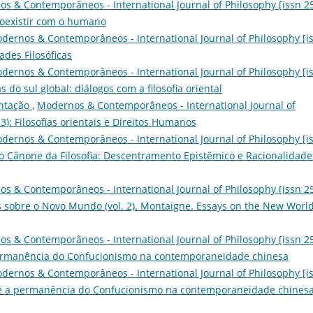
s & Contemporâneos - International Journal of Philosophy [issn 2
 coexistir com o humano
dernos & Contemporâneos - International Journal of Philosophy [i
ades Filosóficas
dernos & Contemporâneos - International Journal of Philosophy [i
s do sul global: diálogos com a filosofia oriental
entação
,
Modernos & Contemporâneos - International Journal of
23): Filosofias orientais e Direitos Humanos
dernos & Contemporâneos - International Journal of Philosophy [i
r o Cânone da Filosofia: Descentramento Epistêmico e Racionalidade
s & Contemporâneos - International Journal of Philosophy [issn 2
ios sobre o Novo Mundo (vol. 2). Montaigne. Essays on the New Worl
s & Contemporâneos - International Journal of Philosophy [issn 2
 a permanência do Confucionismo na contemporaneidade chinesa
dernos & Contemporâneos - International Journal of Philosophy [i
sobre a permanência do Confucionismo na contemporaneidade chines