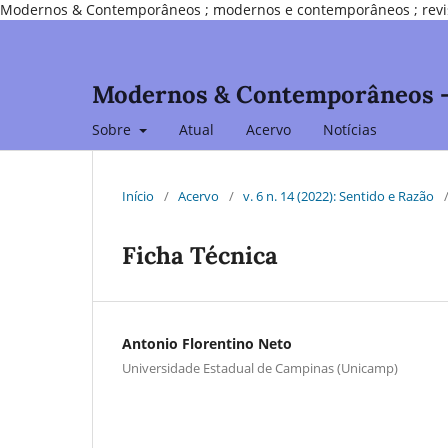
Modernos & Contemporâneos ; modernos e contemporâneos ; revista d
Modernos & Contemporâneos - I
Sobre
Atual
Acervo
Notícias
Início
/
Acervo
/
v. 6 n. 14 (2022): Sentido e Razão
Ficha Técnica
Antonio Florentino Neto
Universidade Estadual de Campinas (Unicamp)