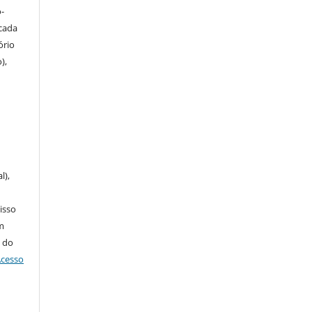
-
icada
ório
),
u
l),
 isso
m
 do
Acesso