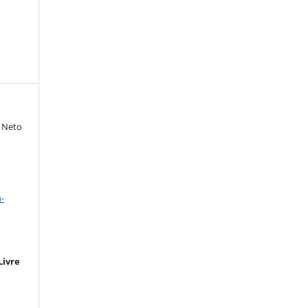
o Neto
a
-
Livre