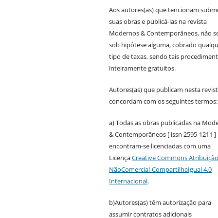
Aos autores(as) que tencionam subm
suas obras e publicá-las na revista
Modernos & Contemporâneos, não se
sob hipótese alguma, cobrado qualq
tipo de taxas, sendo tais procedimen
inteiramente gratuitos.
Autores(as) que publicam nesta revis
concordam com os seguintes termos:
a) Todas as obras publicadas na Mod
& Contemporâneos [ issn 2595-1211 ]
encontram-se licenciadas com uma
Licença
Creative Commons Atribuição
NãoComercial-CompartilhaIgual 4.0
Internacional
.
b)Autores(as) têm autorização para
assumir contratos adicionais