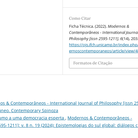
Como Citar
Ficha Técnica. (2022).
Modernos &
Contemporâneos - International Journal
Philosophy [issn 2595-1211]
,
6
(14), 203
https://ojs.ifch.unicamp.br/index.ph
ernoscontemporaneos/article/view/4
Formatos de Citação
s & Contemporâneos - International Journal of Philosophy [issn 2
orâneo. Contemporary Spinoza
umo a uma democracia esperta
,
Modernos & Contemporâneos -
595-1211]: v. 8 n. 19 (2024): Epistemologias do sul global: diálogos