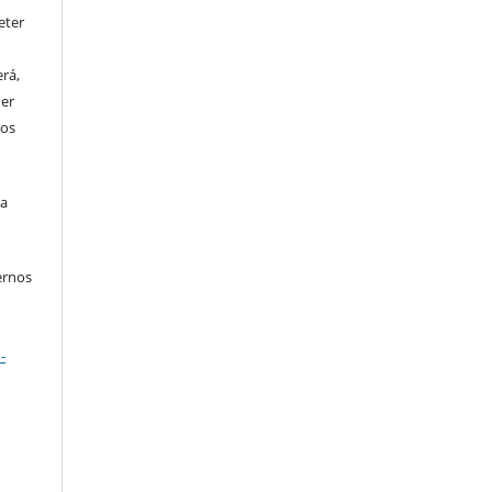
eter
rá,
uer
tos
ta
ernos
-