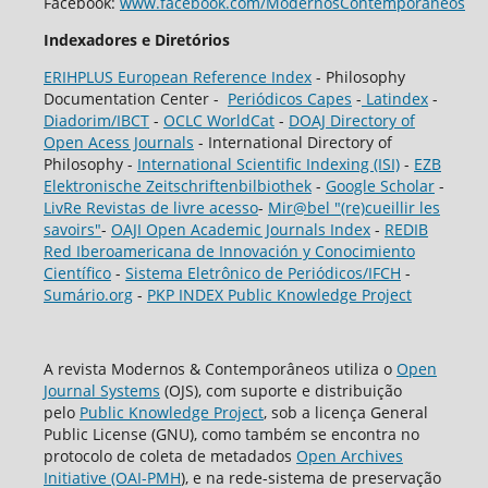
Facebook:
www.facebook.com/ModernosContemporaneos
Indexadores e Diretórios
ERIHPLUS European Reference Index
- Philosophy
Documentation Center -
Periódicos Capes
-
Latindex
-
Diadorim/IBCT
-
OCLC WorldCat
-
DOAJ Directory of
Open Acess Journals
- International Directory of
Philosophy -
International Scientific Indexing (ISI)
-
EZB
Elektronische Zeitschriftenbilbiothek
-
Google Scholar
-
LivRe Revistas de livre acesso
-
Mir@bel "(re)cueillir les
savoirs"
-
OAJI Open Academic Journals Index
-
REDIB
Red Iberoamericana de Innovación y Conocimiento
Científico
-
Sistema Eletrônico de Periódicos/IFCH
-
Sumário.org
-
PKP INDEX Public Knowledge Project
A revista Modernos & Contemporâneos utiliza o
Open
Journal Systems
(OJS), com suporte e distribuição
pelo
Public Knowledge Project
, sob a licença General
Public License (GNU), como também se encontra no
protocolo de coleta de metadados
Open Archives
Initiative (OAI-PMH
), e na rede-sistema de preservação