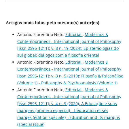
Artigos mais lidos pelo mesmo(s) autor(es)
Antonio Florentino Neto,
Editorial
,
Modernos &
Contemporâneos - International Journal of Philosophy
[issn 2595-1211]: v. 8 n. 19 (2024): Epistemologias do
sul global: diálogos com a filosofia oriental
Antonio Florentino Neto,
Editorial
,
Modernos &
Contemporâneos - International Journal of Philosophy
[issn 2595-1211]: v. 3 n. 5 (2019): Filosofia & Psicanálise
(Volume 1) - Philosophy & Psychoanalysis (Volume 1)
Antonio Florentino Neto,
Editorial
,
Modernos &
Contemporâneos - International Journal of Philosophy
[issn 2595-1211]: v. 4 n. 9 (2020): A Educação e suas
margens (número especial) - L'éducation et ses
marges (édition spéciale) - Education and its margins
(special issue)