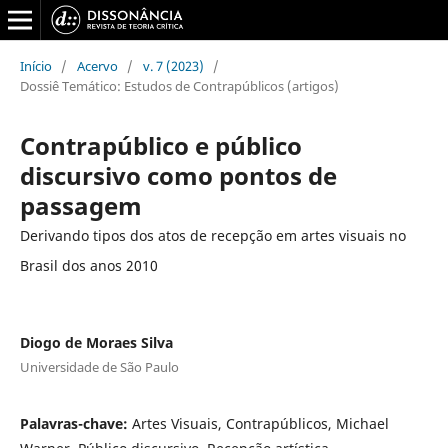
Início
/
Acervo
/
v. 7 (2023)
/
Dossiê Temático: Estudos de Contrapúblicos (artigos)
Contrapúblico e público
discursivo como pontos de
passagem
Derivando tipos dos atos de recepção em artes visuais no
Brasil dos anos 2010
Diogo de Moraes Silva
Universidade de São Paulo
Palavras-chave:
Artes Visuais, Contrapúblicos, Michael