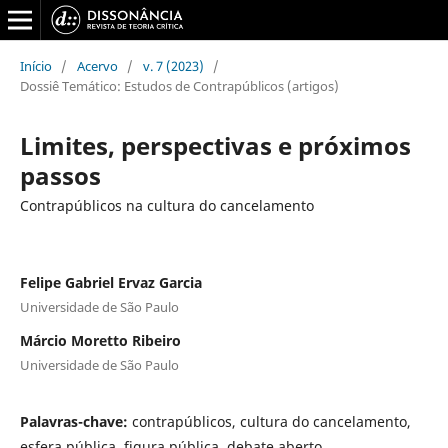
Início
/
Acervo
/
v. 7 (2023)
/
Dossiê Temático: Estudos de Contrapúblicos (artigos)
Limites, perspectivas e próximos
passos
Contrapúblicos na cultura do cancelamento
Felipe Gabriel Ervaz Garcia
Universidade de São Paulo
Márcio Moretto Ribeiro
Universidade de São Paulo
Palavras-chave:
contrapúblicos, cultura do cancelamento,
esfera pública, figura pública, debate aberto