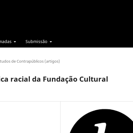
madas
Submissão
tudos de Contrapúblicos (artigos)
ica racial da Fundação Cultural