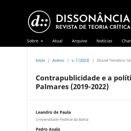
Sobre
Atual
Arquivo
Notícias
Cha
Início
/
Acervo
/
v. 7 (2023)
/
Dossiê Temático: Es
Contrapublicidade e a polít
Palmares (2019-2022)
Leandro de Paula
Universidade Federal da Bahia
Pedro Ayala