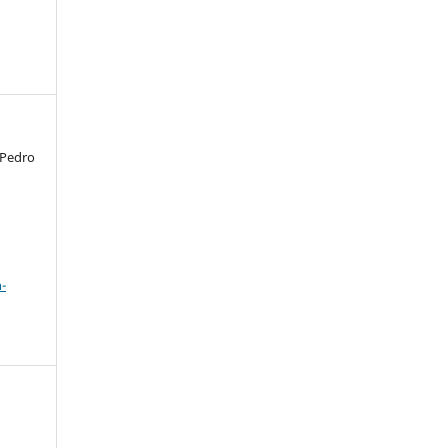
 Pedro
a
-