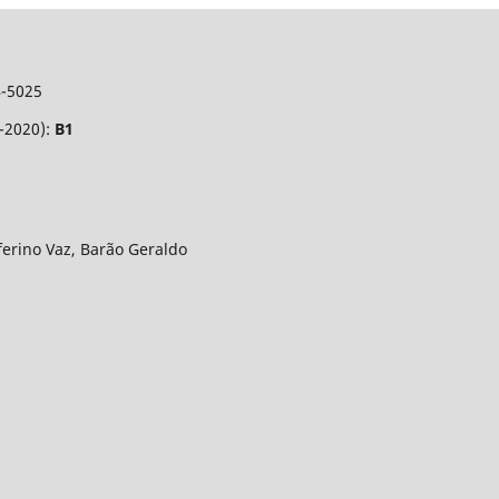
4-5025
7-2020):
B1
eferino Vaz, Barão Geraldo