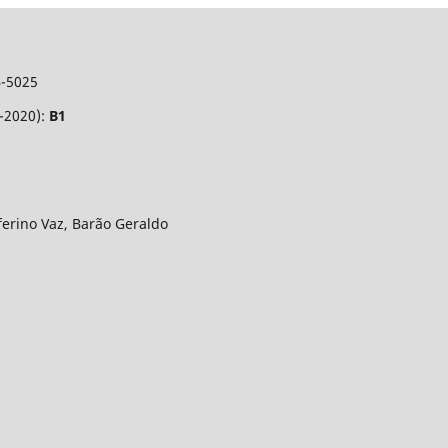
4-5025
7-2020):
B1
eferino Vaz, Barão Geraldo