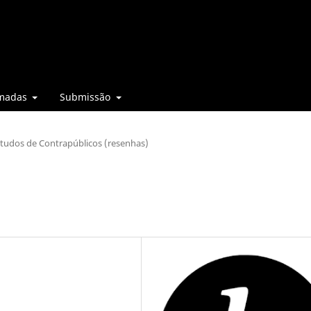
madas
Submissão
studos de Contrapúblicos (resenhas)