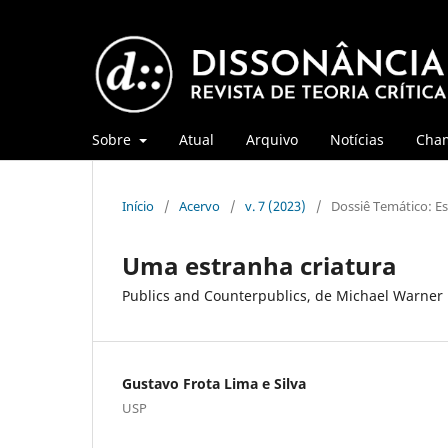
Sobre
Atual
Arquivo
Notícias
Cha
Início
/
Acervo
/
v. 7 (2023)
/
Dossiê Temático: E
Uma estranha criatura
Publics and Counterpublics, de Michael Warner
Gustavo Frota Lima e Silva
USP