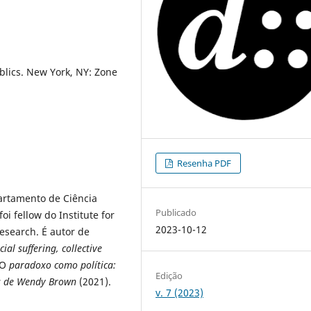
lics. New York, NY: Zone
Resenha PDF
artamento de Ciência
Publicado
oi fellow do Institute for
2023-10-12
Research. É autor de
al suffering, collective
O
paradoxo como política:
Edição
tos de Wendy Brown
(2021).
v. 7 (2023)