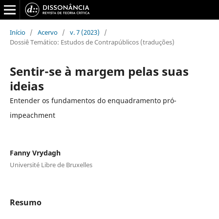
Início
/
Acervo
/
v. 7 (2023)
/
Dossiê Temático: Estudos de Contrapúblicos (traduções)
Sentir-se à margem pelas suas
ideias
Entender os fundamentos do enquadramento pró-
impeachment
Fanny Vrydagh
Université Libre de Bruxelles
Resumo