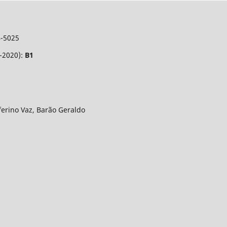
4-5025
7-2020):
B1
eferino Vaz, Barão Geraldo