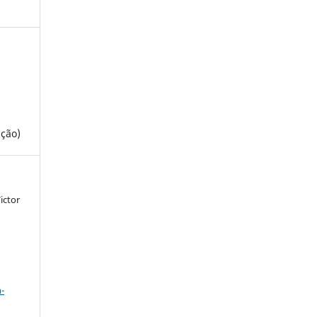
ação)
ictor
a
-