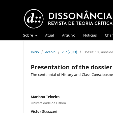
Sobre
Atual
Arquivo
Notícias
Cha
Início
/
Acervo
/
v. 7 (2023)
/
Dossiê: 100 anos de
Presentation of the dossier
The centennial of History and Class Consciousnes
Mariana Teixeira
Universidade de Lisboa
Victor Strazzeri