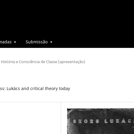
madas
Submissão
 História e Consciência de Classe (apresentação)
s: Lukács and critical theory today