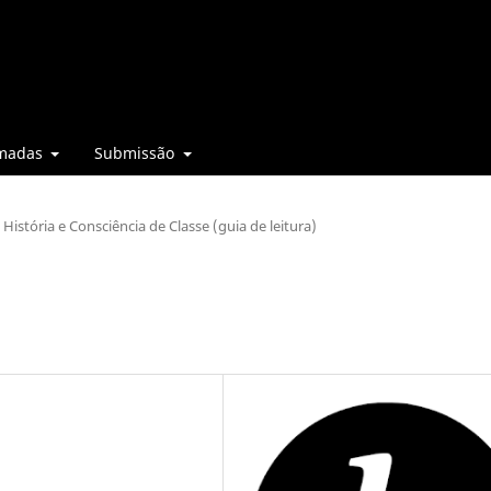
madas
Submissão
História e Consciência de Classe (guia de leitura)