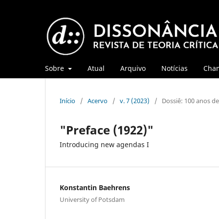
Sobre
Atual
Arquivo
Notícias
Cha
Início
/
Acervo
/
v. 7 (2023)
/
Dossiê: 100 anos de 
"Preface (1922)"
Introducing new agendas I
Konstantin Baehrens
University of Potsdam