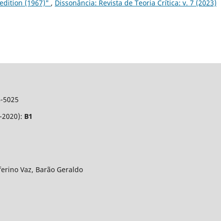
 edition (1967)"
,
Dissonância: Revista de Teoria Crítica: v. 7 (2023)
4-5025
7-2020):
B1
eferino Vaz, Barão Geraldo