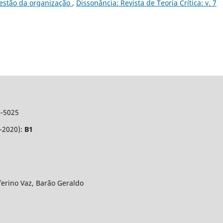
estão da organização
,
Dissonância: Revista de Teoria Crítica: v. 7
4-5025
7-2020):
B1
eferino Vaz, Barão Geraldo