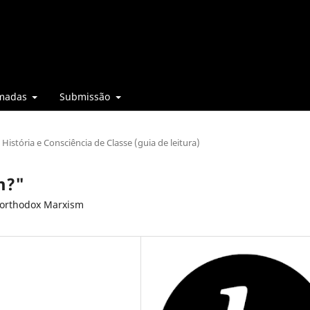
madas
Submissão
História e Consciência de Classe (guia de leitura)
m?"
o orthodox Marxism