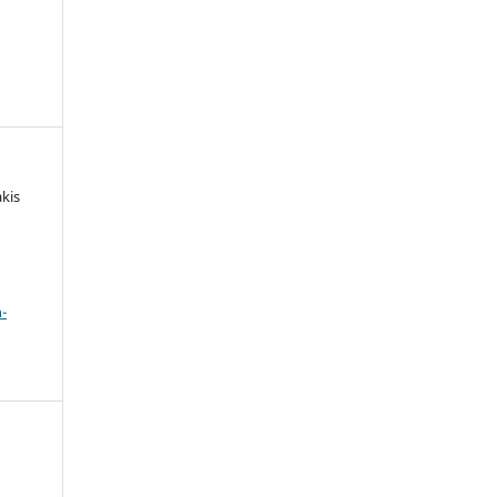
kis
a
-