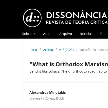
Sobre
Atual
Arquivo
Notícias
Cha
Início
/
Acervo
/
v. 7 (2023)
/
Dossiê: 100 anos de 
"What is Orthodox Marxis
Bend it like Lukács: The unorthodox roadmap t
Alexandros Minotakis
University College Dublin