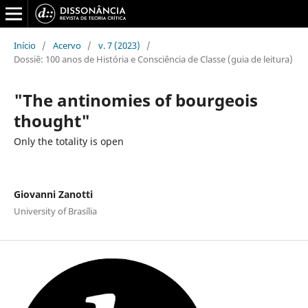
Início
/
Acervo
/
v. 7 (2023)
/
Dossiê: 100 anos de História e Consciência de Classe (guia de leitura)
"The antinomies of bourgeois
thought"
Only the totality is open
Giovanni Zanotti
University of Brasília