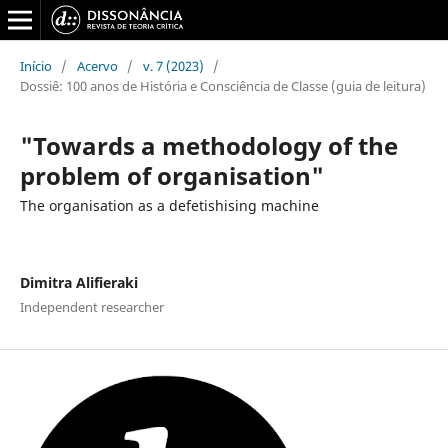
Início
/
Acervo
/
v. 7 (2023)
/
Dossiê: 100 anos de História e Consciência de Classe (guia de leitura)
"Towards a methodology of the
problem of organisation"
The organisation as a defetishising machine
Dimitra Alifieraki
Independent researcher