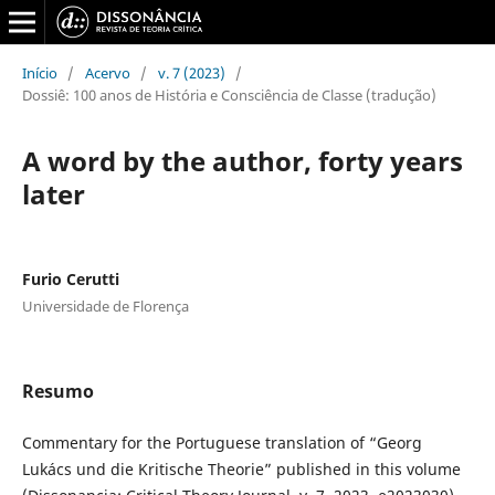
Início
/
Acervo
/
v. 7 (2023)
/
Dossiê: 100 anos de História e Consciência de Classe (tradução)
A word by the author, forty years
later
Furio Cerutti
Universidade de Florença
Resumo
Commentary for the Portuguese translation of “Georg
Lukács und die Kritische Theorie” published in this volume