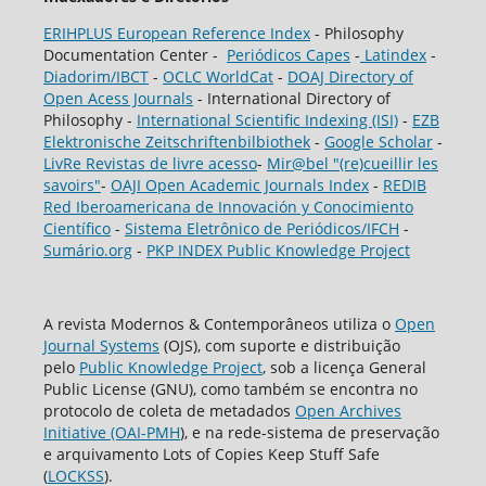
ERIHPLUS European Reference Index
- Philosophy
Documentation Center -
Periódicos Capes
-
Latindex
-
Diadorim/IBCT
-
OCLC WorldCat
-
DOAJ Directory of
Open Acess Journals
- International Directory of
Philosophy -
International Scientific Indexing (ISI)
-
EZB
Elektronische Zeitschriftenbilbiothek
-
Google Scholar
-
LivRe Revistas de livre acesso
-
Mir@bel "(re)cueillir les
savoirs"
-
OAJI Open Academic Journals Index
-
REDIB
Red Iberoamericana de Innovación y Conocimiento
Científico
-
Sistema Eletrônico de Periódicos/IFCH
-
Sumário.org
-
PKP INDEX Public Knowledge Project
A revista Modernos & Contemporâneos utiliza o
Open
Journal Systems
(OJS), com suporte e distribuição
pelo
Public Knowledge Project
, sob a licença General
Public License (GNU), como também se encontra no
protocolo de coleta de metadados
Open Archives
Initiative (OAI-PMH
), e na rede-sistema de preservação
e arquivamento Lots of Copies Keep Stuff Safe
(
LOCKSS
).