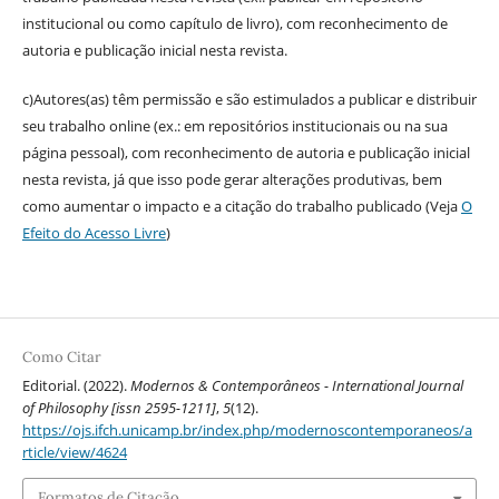
institucional ou como capítulo de livro), com reconhecimento de
autoria e publicação inicial nesta revista.
c)Autores(as) têm permissão e são estimulados a publicar e distribuir
seu trabalho online (ex.: em repositórios institucionais ou na sua
página pessoal), com reconhecimento de autoria e publicação inicial
nesta revista, já que isso pode gerar alterações produtivas, bem
como aumentar o impacto e a citação do trabalho publicado (Veja
O
Efeito do Acesso Livre
)
Como Citar
Editorial. (2022).
Modernos & Contemporâneos - International Journal
of Philosophy [issn 2595-1211]
,
5
(12).
https://ojs.ifch.unicamp.br/index.php/modernoscontemporaneos/a
rticle/view/4624
Formatos de Citação