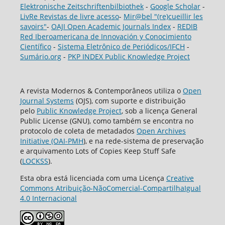
Elektronische Zeitschriftenbilbiothek
-
Google Scholar
-
LivRe Revistas de livre acesso
-
Mir@bel "(re)cueillir les
savoirs"
-
OAJI Open Academic Journals Index
-
REDIB
Red Iberoamericana de Innovación y Conocimiento
Científico
-
Sistema Eletrônico de Periódicos/IFCH
-
Sumário.org
-
PKP INDEX Public Knowledge Project
A revista Modernos & Contemporâneos utiliza o
Open
Journal Systems
(OJS), com suporte e distribuição
pelo
Public Knowledge Project
, sob a licença General
Public License (GNU), como também se encontra no
protocolo de coleta de metadados
Open Archives
Initiative (OAI-PMH
), e na rede-sistema de preservação
e arquivamento Lots of Copies Keep Stuff Safe
(
LOCKSS
).
Esta obra está licenciada com uma Licença
Creative
Commons Atribuição-NãoComercial-CompartilhaIgual
4.0 Internacional