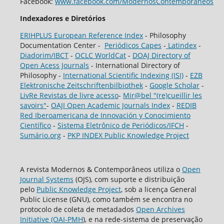
Facebook:
www.facebook.com/ModernosContemporaneos
Indexadores e Diretórios
ERIHPLUS European Reference Index
- Philosophy
Documentation Center -
Periódicos Capes
-
Latindex
-
Diadorim/IBCT
-
OCLC WorldCat
-
DOAJ Directory of
Open Acess Journals
- International Directory of
Philosophy -
International Scientific Indexing (ISI)
-
EZB
Elektronische Zeitschriftenbilbiothek
-
Google Scholar
-
LivRe Revistas de livre acesso
-
Mir@bel "(re)cueillir les
savoirs"
-
OAJI Open Academic Journals Index
-
REDIB
Red Iberoamericana de Innovación y Conocimiento
Científico
-
Sistema Eletrônico de Periódicos/IFCH
-
Sumário.org
-
PKP INDEX Public Knowledge Project
A revista Modernos & Contemporâneos utiliza o
Open
Journal Systems
(OJS), com suporte e distribuição
pelo
Public Knowledge Project
, sob a licença General
Public License (GNU), como também se encontra no
protocolo de coleta de metadados
Open Archives
Initiative (OAI-PMH
), e na rede-sistema de preservação