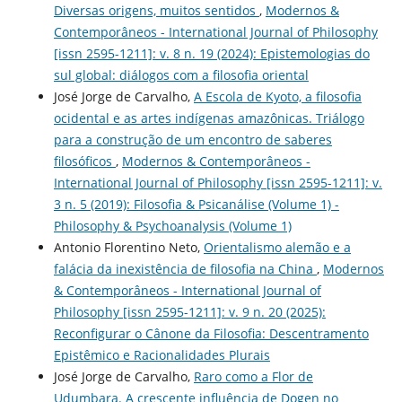
Diversas origens, muitos sentidos
,
Modernos &
Contemporâneos - International Journal of Philosophy
[issn 2595-1211]: v. 8 n. 19 (2024): Epistemologias do
sul global: diálogos com a filosofia oriental
José Jorge de Carvalho,
A Escola de Kyoto, a filosofia
ocidental e as artes indígenas amazônicas. Triálogo
para a construção de um encontro de saberes
filosóficos
,
Modernos & Contemporâneos -
International Journal of Philosophy [issn 2595-1211]: v.
3 n. 5 (2019): Filosofia & Psicanálise (Volume 1) -
Philosophy & Psychoanalysis (Volume 1)
Antonio Florentino Neto,
Orientalismo alemão e a
falácia da inexistência de filosofia na China
,
Modernos
& Contemporâneos - International Journal of
Philosophy [issn 2595-1211]: v. 9 n. 20 (2025):
Reconfigurar o Cânone da Filosofia: Descentramento
Epistêmico e Racionalidades Plurais
José Jorge de Carvalho,
Raro como a Flor de
Udumbara. A crescente influência de Dogen no