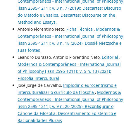
Contemporâneos - International Journal of Philosophy
[issn 2595-1211]: v. 3 n. 7 (2019): Descartes: Discurso
do Método e Ensaios. Descartes: Discourse on the
Method and Essays.
Antonio Florentino Neto,
Ficha Técnica
,
Modernos &
Contemporâneos - International Journal of Philosophy
[issn 2595-1211]: v. 8 n. 18 (2024): Dossiê Nietzsche e
suas fontes
Leandro Durazzo, Antonio Florentino Neto,
Editorial
,
Modernos & Contemporâneos - International Journal
of Philosophy [issn 2595-1211]: v. 5 n. 13 (2021):
Filosofia intercultural
José Jorge de Carvalho,
Implodir o eurocentrismo e
interculturalizar o currículo da filosofia
,
Modernos &
Contemporâneos - International Journal of Philosophy
[issn 2595-1211]: v. 9 n. 20 (2025): Reconfigurar o
Cânone da Filosofia: Descentramento Epistêmico e
Racionalidades Plurais