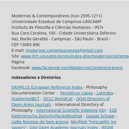
Modernos & Contemporâneos (issn 2595-1211)
Universidade Estadual de Campinas-UNICAMP
Instituto de Filosofia e Ciências Humanas - IFCH
Rua Cora Coralina, 100 - Cidade Universitária Zeferino
Vaz, Barão Geraldo - Campinas - São Paulo - Brasil -
CEP 13083-896
E-mail:
modernos.contemporaneos@gmail.com
Site:
www.ifch.unicamp.br/ojs/index.php/modernoscontemp
Página
Facebook:
www.facebook.com/ModernosContemporaneos
Indexadores e Diretórios
ERIHPLUS European Reference Index
- Philosophy
Documentation Center -
Periódicos Capes
-
Latindex
-
Diadorim/IBCT
-
OCLC WorldCat
-
DOAJ Directory of
Open Acess Journals
- International Directory of
Philosophy -
International Scientific Indexing (ISI)
-
EZB
Elektronische Zeitschriftenbilbiothek
-
Google Scholar
-
LivRe Revistas de livre acesso
-
Mir@bel "(re)cueillir les
savoirs"
-
OAJI Open Academic Journals Index
-
REDIB