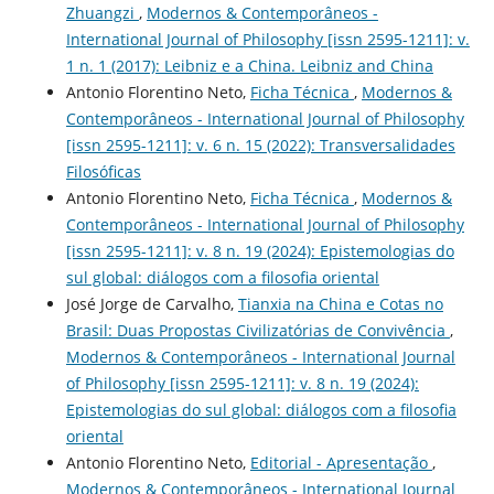
Zhuangzi
,
Modernos & Contemporâneos -
International Journal of Philosophy [issn 2595-1211]: v.
1 n. 1 (2017): Leibniz e a China. Leibniz and China
Antonio Florentino Neto,
Ficha Técnica
,
Modernos &
Contemporâneos - International Journal of Philosophy
[issn 2595-1211]: v. 6 n. 15 (2022): Transversalidades
Filosóficas
Antonio Florentino Neto,
Ficha Técnica
,
Modernos &
Contemporâneos - International Journal of Philosophy
[issn 2595-1211]: v. 8 n. 19 (2024): Epistemologias do
sul global: diálogos com a filosofia oriental
José Jorge de Carvalho,
Tianxia na China e Cotas no
Brasil: Duas Propostas Civilizatórias de Convivência
,
Modernos & Contemporâneos - International Journal
of Philosophy [issn 2595-1211]: v. 8 n. 19 (2024):
Epistemologias do sul global: diálogos com a filosofia
oriental
Antonio Florentino Neto,
Editorial - Apresentação
,
Modernos & Contemporâneos - International Journal