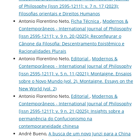
of Philosophy [issn 2595-1211]: v. 7 n. 17 (2023):
Filosofias orientais e Direitos Humanos
Antonio Florentino Neto,
Ficha Técnica
,
Modernos &
Contemporâneos - International Journal of Philosophy
[issn 2595-1211]: v. 9 n. 20 (2025): Reconfigurar o
Cânone da Filosofia: Descentramento Epistêmico e
Racionalidades Plurais
Antonio Florentino Neto,
Editorial
,
Modernos &
Contemporâneos - International Journal of Philosophy
[issn 2595-1211]: v. 5 n. 11 (2021): Montaigne. Ensaios
sobre o Novo Mundo (vol. 2). Montaigne. Essays on the
New World (vol. 2)
Antonio Florentino Neto,
Editorial
,
Modernos &
Contemporâneos - International Journal of Philosophy
[issn 2595-1211]: v. 9 n. 21 (2025): Insights sobre a
permanência do Confucionismo na
contemporaneidade chinesa
André Bueno,
A busca de um novo Junzi para a China