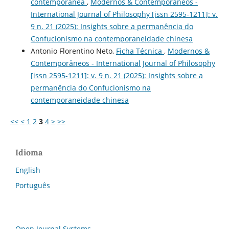
contemporânea
,
Modernos & Contemporâneos -
International Journal of Philosophy [issn 2595-1211]: v.
9 n. 21 (2025): Insights sobre a permanência do
Confucionismo na contemporaneidade chinesa
Antonio Florentino Neto,
Ficha Técnica
,
Modernos &
Contemporâneos - International Journal of Philosophy
[issn 2595-1211]: v. 9 n. 21 (2025): Insights sobre a
permanência do Confucionismo na
contemporaneidade chinesa
<<
<
1
2
3
4
>
>>
Idioma
English
Português
Open Journal Systems