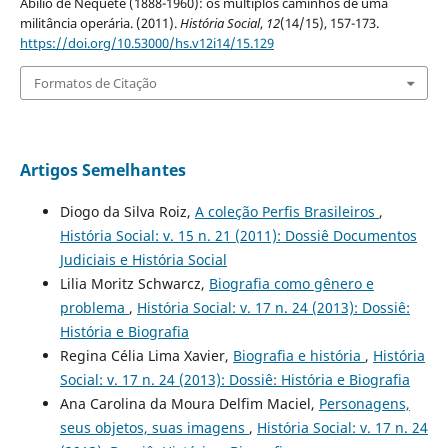
Abílio de Nequete (1888-1960): os múltiplos caminhos de uma
militância operária. (2011).
História Social
,
12
(14/15), 157-173.
https://doi.org/10.53000/hs.v12i14/15.129
Formatos de Citação
Artigos Semelhantes
Diogo da Silva Roiz,
A coleção Perfis Brasileiros
,
História Social: v. 15 n. 21 (2011): Dossiê Documentos
Judiciais e História Social
Lilia Moritz Schwarcz,
Biografia como gênero e
problema
,
História Social: v. 17 n. 24 (2013): Dossiê:
História e Biografia
Regina Célia Lima Xavier,
Biografia e história
,
História
Social: v. 17 n. 24 (2013): Dossiê: História e Biografia
Ana Carolina da Moura Delfim Maciel,
Personagens,
seus objetos, suas imagens
,
História Social: v. 17 n. 24