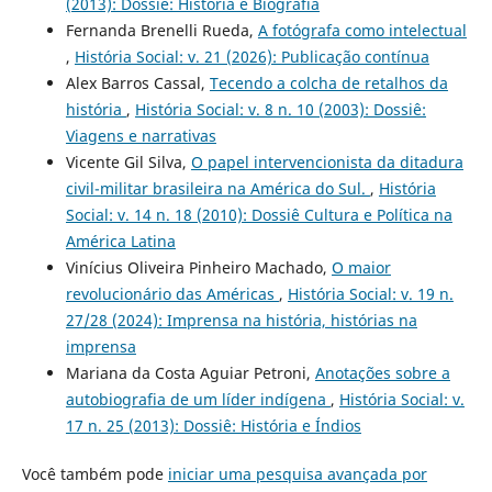
(2013): Dossiê: História e Biografia
Fernanda Brenelli Rueda,
A fotógrafa como intelectual
,
História Social: v. 21 (2026): Publicação contínua
Alex Barros Cassal,
Tecendo a colcha de retalhos da
história
,
História Social: v. 8 n. 10 (2003): Dossiê:
Viagens e narrativas
Vicente Gil Silva,
O papel intervencionista da ditadura
civil-militar brasileira na América do Sul.
,
História
Social: v. 14 n. 18 (2010): Dossiê Cultura e Política na
América Latina
Vinícius Oliveira Pinheiro Machado,
O maior
revolucionário das Américas
,
História Social: v. 19 n.
27/28 (2024): Imprensa na história, histórias na
imprensa
Mariana da Costa Aguiar Petroni,
Anotações sobre a
autobiografia de um líder indígena
,
História Social: v.
17 n. 25 (2013): Dossiê: História e Índios
Você também pode
iniciar uma pesquisa avançada por