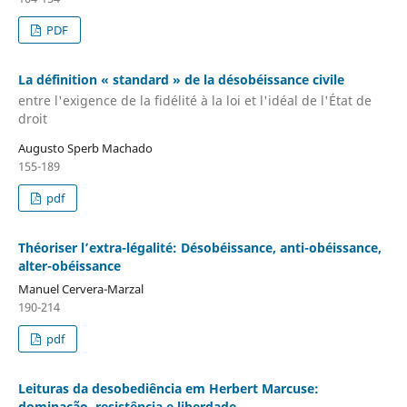
PDF
La définition « standard » de la désobéissance civile
entre l'exigence de la fidélité à la loi et l'idéal de l'État de
droit
Augusto Sperb Machado
155-189
pdf
Théoriser l’extra-légalité: Désobéissance, anti-obéissance,
alter-obéissance
Manuel Cervera-Marzal
190-214
pdf
Leituras da desobediência em Herbert Marcuse:
dominação, resistência e liberdade