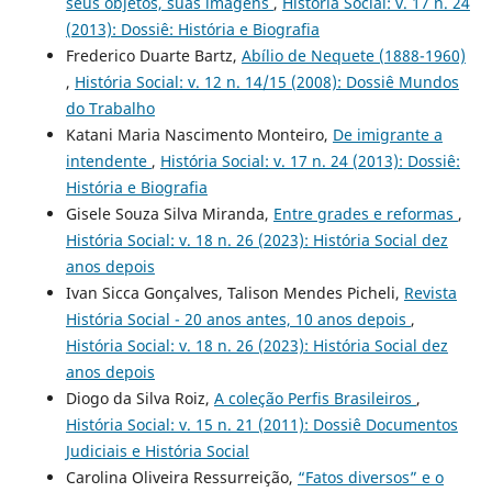
seus objetos, suas imagens
,
História Social: v. 17 n. 24
(2013): Dossiê: História e Biografia
Frederico Duarte Bartz,
Abílio de Nequete (1888-1960)
,
História Social: v. 12 n. 14/15 (2008): Dossiê Mundos
do Trabalho
Katani Maria Nascimento Monteiro,
De imigrante a
intendente
,
História Social: v. 17 n. 24 (2013): Dossiê:
História e Biografia
Gisele Souza Silva Miranda,
Entre grades e reformas
,
História Social: v. 18 n. 26 (2023): História Social dez
anos depois
Ivan Sicca Gonçalves, Talison Mendes Picheli,
Revista
História Social - 20 anos antes, 10 anos depois
,
História Social: v. 18 n. 26 (2023): História Social dez
anos depois
Diogo da Silva Roiz,
A coleção Perfis Brasileiros
,
História Social: v. 15 n. 21 (2011): Dossiê Documentos
Judiciais e História Social
Carolina Oliveira Ressurreição,
“Fatos diversos” e o