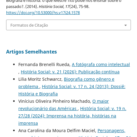
Biografia e história: o que Mestre Tito pode nos ensinar sobre o
passado?. (2014).
História Social
,
17
(24), 75-98.
https://doi.org/10.53000/hs.v17i24.1578
Formatos de Citação
Artigos Semelhantes
Fernanda Brenelli Rueda,
A fotógrafa como intelectual
,
História Social: v. 21 (2026): Publicação contínua
Lilia Moritz Schwarcz,
Biografia como gênero e
problema
,
História Social: v. 17 n. 24 (2013): Dossiê:
História e Biografia
Vinícius Oliveira Pinheiro Machado,
O maior
revolucionário das Américas
,
História Social: v. 19 n.
27/28 (2024): Imprensa na história, histórias na
imprensa
Ana Carolina da Moura Delfim Maciel,
Personagens,