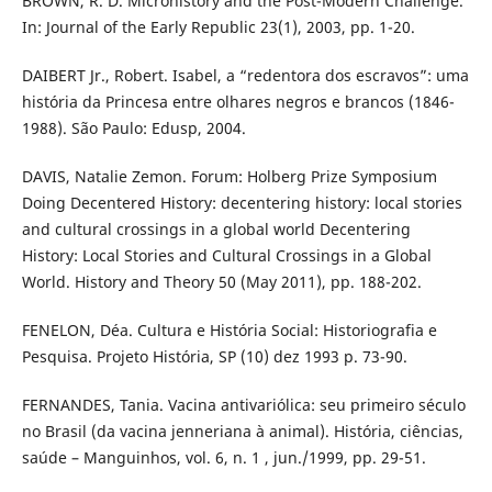
BROWN, R. D. Microhistory and the Post-Modern Challenge.
In: Journal of the Early Republic 23(1), 2003, pp. 1-20.
DAIBERT Jr., Robert. Isabel, a “redentora dos escravos”: uma
história da Princesa entre olhares negros e brancos (1846-
1988). São Paulo: Edusp, 2004.
DAVIS, Natalie Zemon. Forum: Holberg Prize Symposium
Doing Decentered History: decentering history: local stories
and cultural crossings in a global world Decentering
History: Local Stories and Cultural Crossings in a Global
World. History and Theory 50 (May 2011), pp. 188-202.
FENELON, Déa. Cultura e História Social: Historiografia e
Pesquisa. Projeto História, SP (10) dez 1993 p. 73-90.
FERNANDES, Tania. Vacina antivariólica: seu primeiro século
no Brasil (da vacina jenneriana à animal). História, ciências,
saúde – Manguinhos, vol. 6, n. 1 , jun./1999, pp. 29-51.