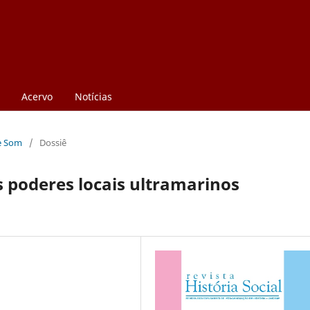
Acervo
Notícias
 e Som
/
Dossiê
os poderes locais ultramarinos