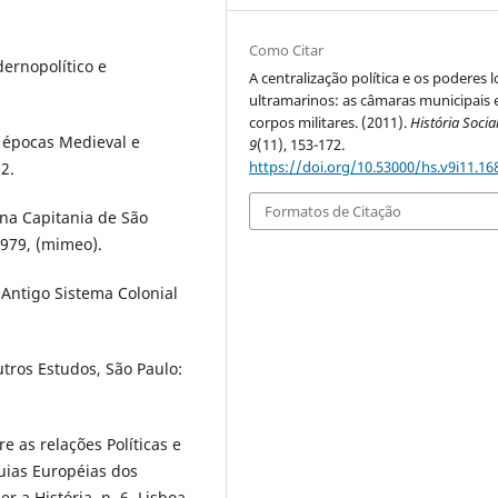
Como Citar
ernopolítico e
A centralização política e os poderes l
ultramarinos: as câmaras municipais 
corpos militares. (2011).
História Socia
: épocas Medieval e
9
(11), 153-172.
https://doi.org/10.53000/hs.v9i11.16
2.
Formatos de Citação
 na Capitania de São
1979, (mimeo).
 Antigo Sistema Colonial
outros Estudos, São Paulo:
e as relações Políticas e
quias Européias dos
r a História, n. 6, Lisboa,