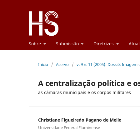
Sobre
Submissão
Diretrizes
Atual
Início
/
Acervo
/
v. 9 n. 11 (2005): Dossiê: Imagem
A centralização política e 
as câmaras municipais e os corpos militares
Christiane Figueiredo Pagano de Mello
Universidade Federal Fluminense