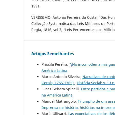
1991.
VERISSIMO, Antonio Ferreira da Costa, “Das Honra
Collecção Systematica das Leis Militares de Port
Regia, 1816, vol 3, “Leis Pertencentes aos Milici
Artigos Semelhantes
Priscila Pereira,
"¡No incomoden a mis ga
América Latina
Marco Antonio Silveira,
Narrativas de cont
Gerais, 1755-1765)
,
História Social: v. 13
Lucas Gebara Spinelli,
Entre partidos e pa
na América Latina
Manuel Matrangolo,
Triumpho de um assas
Imprensa na história, histórias na impren
María Ullivarri,
Las expectativas de los dé