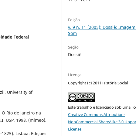
Edição
v. 9 n. 11 (2005): Dossiê: Imagem
Som
sidade Federal
Seção
Dossiê
Licença
Copyright (c) 2011 História Social
il. University of
.
Este trabalho é licenciado sob uma li
 O Rio de Janeiro na
Creative Commons Attribution-
II. USP, 1998, (mimeo).
NonCommercial-ShareAlike 3.0 Unpo
License
.
-1825). Lisboa: Edições