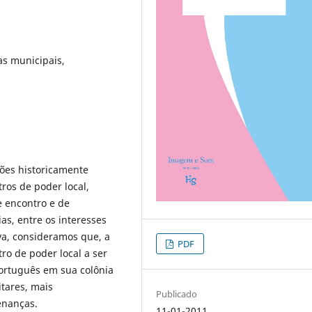
ras municipais,
ções historicamente
tros de poder local,
 encontro e de
as, entre os interesses
iva, consideramos que, a
PDF
ro de poder local a ser
português em sua colônia
tares, mais
Publicado
enanças.
11-01-2011