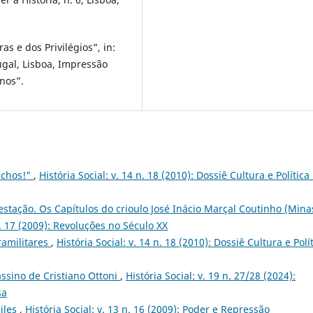
s e dos Privilégios”, in:
ugal, Lisboa, Impressão
anos”.
uchos!"
,
História Social: v. 14 n. 18 (2010): Dossiê Cultura e Política
estação. Os Capítulos do crioulo José Inácio Marçal Coutinho (Mina
 n. 17 (2009): Revoluções no Século XX
ramilitares
,
História Social: v. 14 n. 18 (2010): Dossiê Cultura e Polí
sino de Cristiano Ottoni
,
História Social: v. 19 n. 27/28 (2024):
sa
biles
,
História Social: v. 13 n. 16 (2009): Poder e Repressão