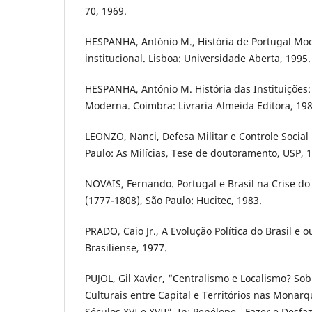
70, 1969.
HESPANHA, António M., História de Portugal Mod
institucional. Lisboa: Universidade Aberta, 1995.
HESPANHA, António M. História das Instituições
Moderna. Coimbra: Livraria Almeida Editora, 198
LEONZO, Nanci, Defesa Militar e Controle Social
Paulo: As Milícias, Tese de doutoramento, USP, 
NOVAIS, Fernando. Portugal e Brasil na Crise do
(1777-1808), São Paulo: Hucitec, 1983.
PRADO, Caio Jr., A Evolução Política do Brasil e 
Brasiliense, 1977.
PUJOL, Gil Xavier, “Centralismo e Localismo? Sobr
Culturais entre Capital e Territórios nas Monar
Séculos XVI e XVII”, In: Penélope - Fazer e Desfaze