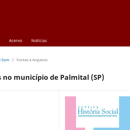
Acervo
Notícias
 e Som
/
Fontes e Arquivos
 no município de Palmital (SP)