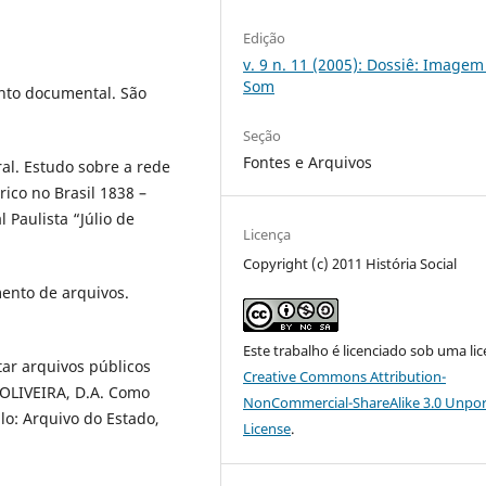
Edição
v. 9 n. 11 (2005): Dossiê: Imagem
Som
nto documental. São
Seção
Fontes e Arquivos
l. Estudo sobre a rede
rico no Brasil 1838 –
 Paulista “Júlio de
Licença
Copyright (c) 2011 História Social
mento de arquivos.
Este trabalho é licenciado sob uma li
r arquivos públicos
Creative Commons Attribution-
 OLIVEIRA, D.A. Como
NonCommercial-ShareAlike 3.0 Unpo
lo: Arquivo do Estado,
License
.