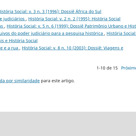
istória Social: v. 3 n. 3 (1996): Dossiê África do Sul
e judiciários
,
História Social: v. 2 n. 2 (1995): História Social
as
,
História Social: v. 5 n. 6 (1999): Dossiê Patrimônio Urbano e His
ivos do poder judiciário para a pesquisa histórica
,
História Social:
s e História Social
e e a rua
,
História Social: v. 8 n. 10 (2003): Dossiê: Viagens e
1-10 de 15
Próxim
da por similaridade
para este artigo.