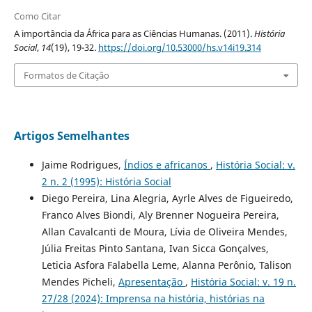
Como Citar
A importância da África para as Ciências Humanas. (2011).
História
Social
,
14
(19), 19-32.
https://doi.org/10.53000/hs.v14i19.314
Formatos de Citação
Artigos Semelhantes
Jaime Rodrigues,
Índios e africanos
,
História Social: v.
2 n. 2 (1995): História Social
Diego Pereira, Lina Alegria, Ayrle Alves de Figueiredo,
Franco Alves Biondi, Aly Brenner Nogueira Pereira,
Allan Cavalcanti de Moura, Lívia de Oliveira Mendes,
Júlia Freitas Pinto Santana, Ivan Sicca Gonçalves,
Leticia Asfora Falabella Leme, Alanna Perônio, Talison
Mendes Picheli,
Apresentação
,
História Social: v. 19 n.
27/28 (2024): Imprensa na história, histórias na