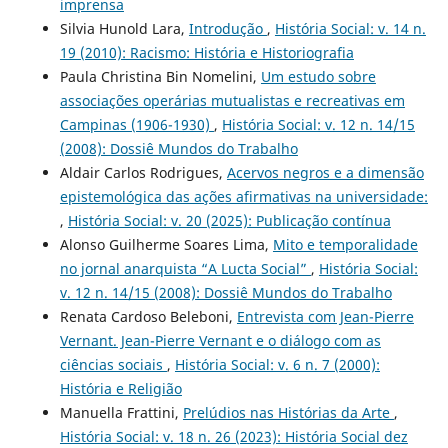
imprensa
Silvia Hunold Lara,
Introdução
,
História Social: v. 14 n.
19 (2010): Racismo: História e Historiografia
Paula Christina Bin Nomelini,
Um estudo sobre
associações operárias mutualistas e recreativas em
Campinas (1906-1930)
,
História Social: v. 12 n. 14/15
(2008): Dossiê Mundos do Trabalho
Aldair Carlos Rodrigues,
Acervos negros e a dimensão
epistemológica das ações afirmativas na universidade:
,
História Social: v. 20 (2025): Publicação contínua
Alonso Guilherme Soares Lima,
Mito e temporalidade
no jornal anarquista “A Lucta Social”
,
História Social:
v. 12 n. 14/15 (2008): Dossiê Mundos do Trabalho
Renata Cardoso Beleboni,
Entrevista com Jean-Pierre
Vernant. Jean-Pierre Vernant e o diálogo com as
ciências sociais
,
História Social: v. 6 n. 7 (2000):
História e Religião
Manuella Frattini,
Prelúdios nas Histórias da Arte
,
História Social: v. 18 n. 26 (2023): História Social dez