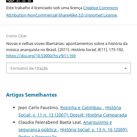
Este trabalho é licenciado sob uma licença
Creative Commons
Attribution-NonCommercial-ShareAlike 3.0 Unported License
.
Como Citar
Novas e velhas vozes libertárias: apontamentos sobre a história da
música anarquista no Brasil. (2011).
História Social
,
9
(11), 173-192.
https://doi.org/10.53000/hs.v9i11.169
Formatos de Citação
Artigos Semelhantes
Jean Carlo Faustino,
Rosinha e Catimbau
,
História
Social: v. 11 n. 13 (2007): Dossiê: História Comparada
Claudia Feierabend Baeta Leal,
Anarquismo e
segurança pública
,
História Social: v. 13 n. 16 (2009):
Poder e Repressão