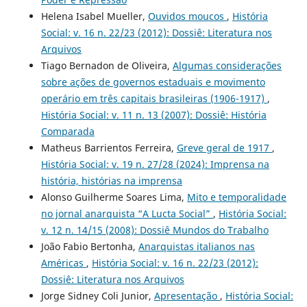
Helena Isabel Mueller,
Ouvidos moucos
,
História
Social: v. 16 n. 22/23 (2012): Dossiê: Literatura nos
Arquivos
Tiago Bernadon de Oliveira,
Algumas considerações
sobre ações de governos estaduais e movimento
operário em três capitais brasileiras (1906-1917)
,
História Social: v. 11 n. 13 (2007): Dossiê: História
Comparada
Matheus Barrientos Ferreira,
Greve geral de 1917
,
História Social: v. 19 n. 27/28 (2024): Imprensa na
história, histórias na imprensa
Alonso Guilherme Soares Lima,
Mito e temporalidade
no jornal anarquista “A Lucta Social”
,
História Social:
v. 12 n. 14/15 (2008): Dossiê Mundos do Trabalho
João Fabio Bertonha,
Anarquistas italianos nas
Américas
,
História Social: v. 16 n. 22/23 (2012):
Dossiê: Literatura nos Arquivos
Jorge Sidney Coli Junior,
Apresentação
,
História Social: