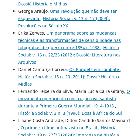
Dossiê História e Mídias
George Araújo,
Uma revolução que não deve ser
esquecida
,
História Social: v. 13 n. 17 (2009):
Revoluções no Século XX
Erika Zerwes,
Um panorama sobre as mudanças
técnicas e as transformações de sensibilidade nas
fotografias de guerra entre 1854 e 1938
,
História
Social: v. 16 n. 22/23 (2012): Dossiê: Literatura nos
Arquivos
Daniel Camurça Correia,
Os Puppets em combate
,
História Social: v. 15 n. 20 (2011): Dossiê História e
Mídias
Fernando Teixeira da Silva, Maria Lúcia Caira Gitahy,
O
movimento operário da construção civil santista
durante a Primeira Guerra Mundial, 1914-1918
,
História Social: v. 3 n. 3 (1996): Dossiê África do Sul
Liliane Costa Andrade, Dilton Cândido Santos Maynard
,
O primeiro filme antinazista no Brasil
,
História
Social: v. 19 n. 27/28 (2024): Imprensa na história,