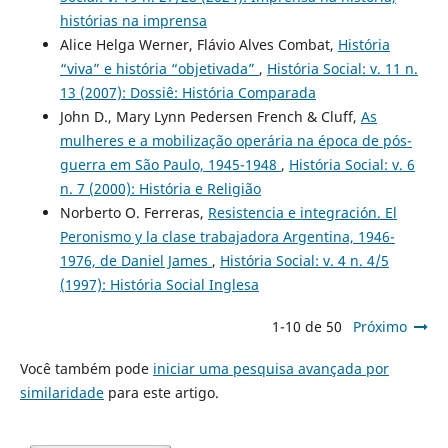
histórias na imprensa
Alice Helga Werner, Flávio Alves Combat,
História
“viva” e história “objetivada”
,
História Social: v. 11 n.
13 (2007): Dossiê: História Comparada
John D., Mary Lynn Pedersen French & Cluff,
As
mulheres e a mobilização operária na época de pós-
guerra em São Paulo, 1945-1948
,
História Social: v. 6
n. 7 (2000): História e Religião
Norberto O. Ferreras,
Resistencia e integración. El
Peronismo y la clase trabajadora Argentina, 1946-
1976, de Daniel James
,
História Social: v. 4 n. 4/5
(1997): História Social Inglesa
1-10 de 50
Próximo
Você também pode
iniciar uma pesquisa avançada por
similaridade
para este artigo.