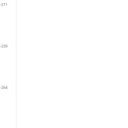
-211
-239
-264