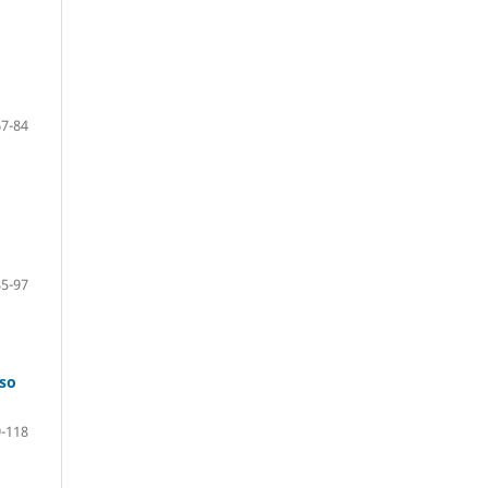
67-84
85-97
rso
-118