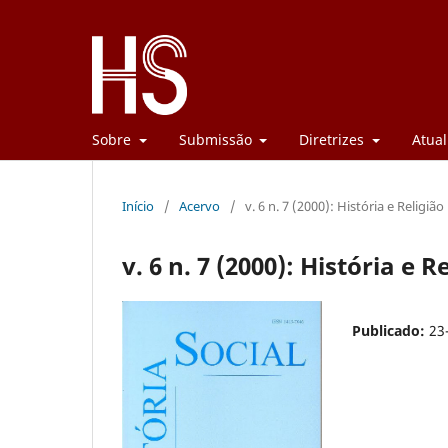
Sobre
Submissão
Diretrizes
Atual
Início
/
Acervo
/
v. 6 n. 7 (2000): História e Religião
v. 6 n. 7 (2000): História e R
Publicado:
23