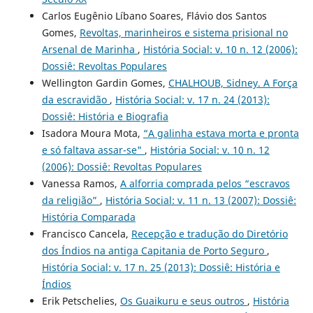
Carlos Eugênio Líbano Soares, Flávio dos Santos
Gomes,
Revoltas, marinheiros e sistema prisional no
Arsenal de Marinha
,
História Social: v. 10 n. 12 (2006):
Dossiê: Revoltas Populares
Wellington Gardin Gomes,
CHALHOUB, Sidney. A Força
da escravidão
,
História Social: v. 17 n. 24 (2013):
Dossiê: História e Biografia
Isadora Moura Mota,
“A galinha estava morta e pronta
e só faltava assar-se"
,
História Social: v. 10 n. 12
(2006): Dossiê: Revoltas Populares
Vanessa Ramos,
A alforria comprada pelos “escravos
da religião”
,
História Social: v. 11 n. 13 (2007): Dossiê:
História Comparada
Francisco Cancela,
Recepção e tradução do Diretório
dos Índios na antiga Capitania de Porto Seguro
,
História Social: v. 17 n. 25 (2013): Dossiê: História e
Índios
Erik Petschelies,
Os Guaikuru e seus outros
,
História