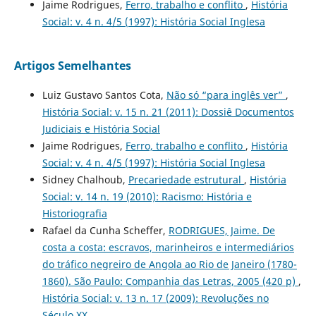
Jaime Rodrigues,
Ferro, trabalho e conflito
,
História
Social: v. 4 n. 4/5 (1997): História Social Inglesa
Artigos Semelhantes
Luiz Gustavo Santos Cota,
Não só “para inglês ver”
,
História Social: v. 15 n. 21 (2011): Dossiê Documentos
Judiciais e História Social
Jaime Rodrigues,
Ferro, trabalho e conflito
,
História
Social: v. 4 n. 4/5 (1997): História Social Inglesa
Sidney Chalhoub,
Precariedade estrutural
,
História
Social: v. 14 n. 19 (2010): Racismo: História e
Historiografia
Rafael da Cunha Scheffer,
RODRIGUES, Jaime. De
costa a costa: escravos, marinheiros e intermediários
do tráfico negreiro de Angola ao Rio de Janeiro (1780-
1860). São Paulo: Companhia das Letras, 2005 (420 p)
,
História Social: v. 13 n. 17 (2009): Revoluções no
Século XX