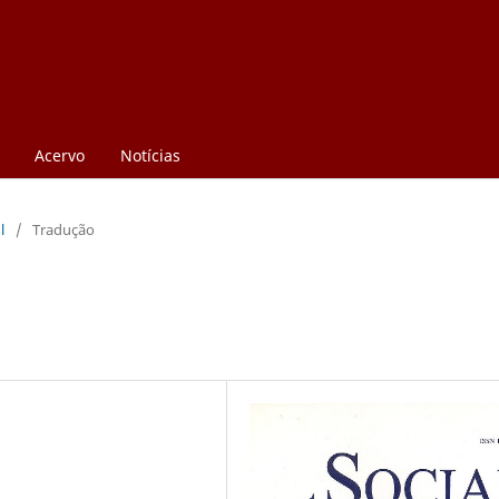
Acervo
Notícias
l
/
Tradução