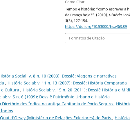
Como Citar
Tempo e história: “como escrever a hi
da França hoje?”. (2010).
História Soci
3
(3), 127-154.
https://doi.org/10.53000/hs.v3i3.89
Formatos de Citação
História Social: v. 8 n. 10 (2003): Dossiê: Viagens e narrativas
ada
,
História Social: v. 11 n. 13 (2007): Dossiê: História Comparada
a e Cultura
,
História Social: v. 15 n. 20 (2011): Dossiê História e Míd
cial: v. 5 n. 6 (1999): Dossiê Patrimônio Urbano e História
 Diretório dos Índios na antiga Capitania de Porto Seguro
,
Históri
e Índios
Quai d’Orsay (Ministério de Relações Exteriores) de Paris
,
História