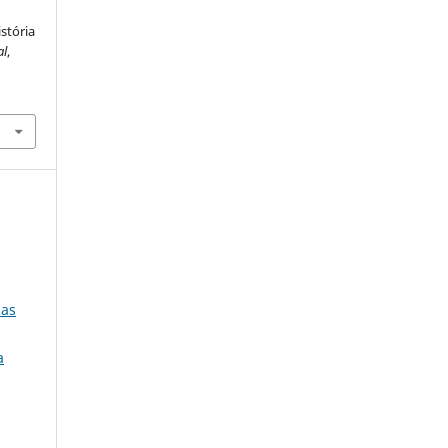
stória
al
,
ias
a