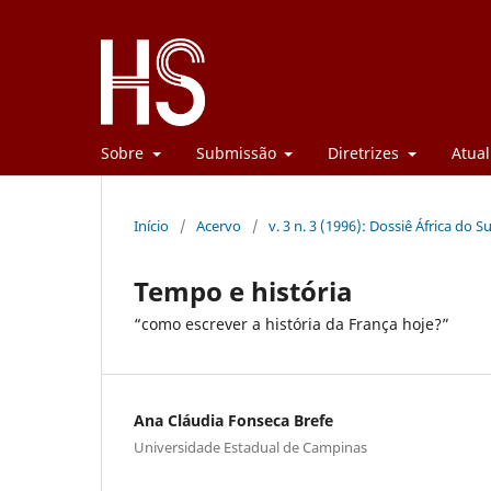
Sobre
Submissão
Diretrizes
Atual
Início
/
Acervo
/
v. 3 n. 3 (1996): Dossiê África do Su
Tempo e história
“como escrever a história da França hoje?”
Ana Cláudia Fonseca Brefe
Universidade Estadual de Campinas