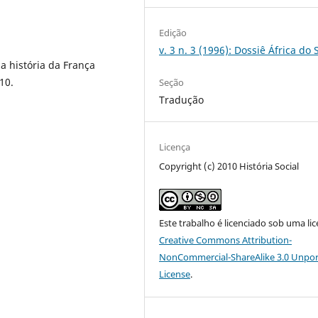
Edição
v. 3 n. 3 (1996): Dossiê África do 
 a história da França
010.
Seção
Tradução
Licença
Copyright (c) 2010 História Social
Este trabalho é licenciado sob uma li
Creative Commons Attribution-
NonCommercial-ShareAlike 3.0 Unpo
License
.