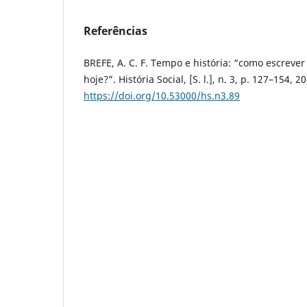
Referências
BREFE, A. C. F. Tempo e história: “como escrever
hoje?”. História Social, [S. l.], n. 3, p. 127–154, 2
https://doi.org/10.53000/hs.n3.89