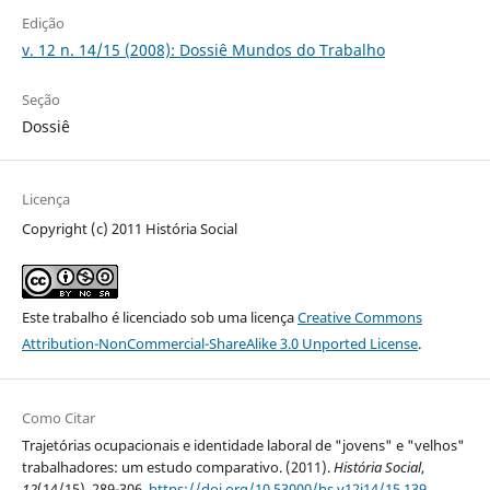
Edição
v. 12 n. 14/15 (2008): Dossiê Mundos do Trabalho
Seção
Dossiê
Licença
Copyright (c) 2011 História Social
Este trabalho é licenciado sob uma licença
Creative Commons
Attribution-NonCommercial-ShareAlike 3.0 Unported License
.
Como Citar
Trajetórias ocupacionais e identidade laboral de "jovens" e "velhos"
trabalhadores: um estudo comparativo. (2011).
História Social
,
12
(14/15), 289-306.
https://doi.org/10.53000/hs.v12i14/15.139