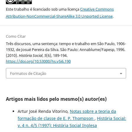
Este trabalho é licenciado sob uma licença
Creative Commons
Attribution-NonCommercial-ShareAlike 3.0 Unported License
.
Como Citar
Três discursos, uma sentença: tempo e trabalho em São Paulo, 1906-
1932, de Josué Pereira da Silva. São Paulo: Annablume/Fapesp, 1996.
(2010).
História Social
,
5
(6), 189-194.
https://doi.org/10.53000/hs.v5i6.190
Formatos de Citação
Artigos mais lidos pelo mesmo(s) autor(es)
Artur José Renda Vitorino,
Notas sobre a teoria da
formação de classe de E. P. Thompson
,
História Social:
v. 4 n. 4/5 (1997): História Social Inglesa