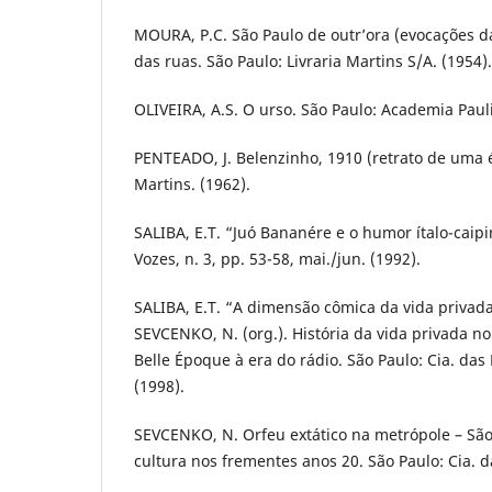
MOURA, P.C. São Paulo de outr’ora (evocações da
das ruas. São Paulo: Livraria Martins S/A. (1954).
OLIVEIRA, A.S. O urso. São Paulo: Academia Pauli
PENTEADO, J. Belenzinho, 1910 (retrato de uma 
Martins. (1962).
SALIBA, E.T. “Juó Bananére e o humor ítalo-caipi
Vozes, n. 3, pp. 53-58, mai./jun. (1992).
SALIBA, E.T. “A dimensão cômica da vida privada
SEVCENKO, N. (org.). História da vida privada no
Belle Époque à era do rádio. São Paulo: Cia. das 
(1998).
SEVCENKO, N. Orfeu extático na metrópole – São
cultura nos frementes anos 20. São Paulo: Cia. da