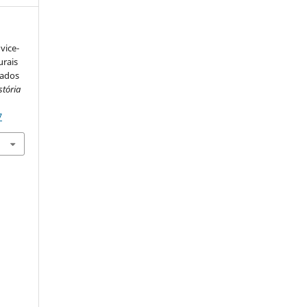
vice-
urais
eados
stória
7