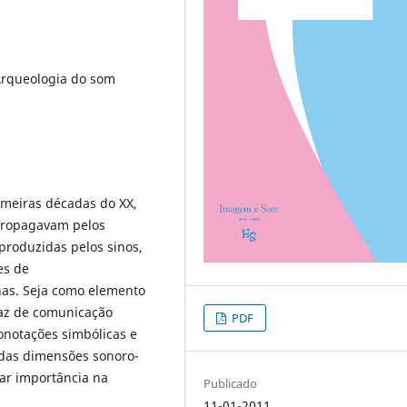
 Arqueologia do som
imeiras décadas do XX,
propagavam pelos
produzidas pelos sinos,
es de
anas. Seja como elemento
icaz de comunicação
PDF
onotações simbólicas e
cadas dimensões sonoro-
ar importância na
Publicado
11-01-2011