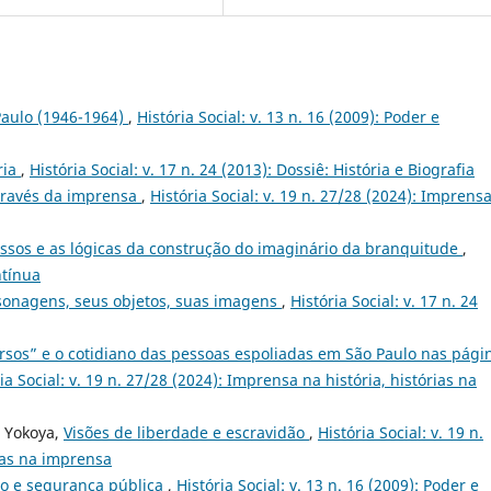
 Paulo (1946-1964)
,
História Social: v. 13 n. 16 (2009): Poder e
ria
,
História Social: v. 17 n. 24 (2013): Dossiê: História e Biografia
ravés da imprensa
,
História Social: v. 19 n. 27/28 (2024): Imprens
ssos e as lógicas da construção do imaginário da branquitude
,
ntínua
sonagens, seus objetos, suas imagens
,
História Social: v. 17 n. 24
ersos” e o cotidiano das pessoas espoliadas em São Paulo nas pági
ia Social: v. 19 n. 27/28 (2024): Imprensa na história, histórias na
e Yokoya,
Visões de liberdade e escravidão
,
História Social: v. 19 n.
ias na imprensa
o e segurança pública
,
História Social: v. 13 n. 16 (2009): Poder e