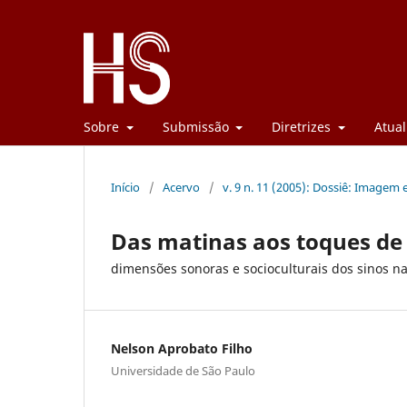
Sobre
Submissão
Diretrizes
Atual
Início
/
Acervo
/
v. 9 n. 11 (2005): Dossiê: Imagem
Das matinas aos toques de 
dimensões sonoras e socioculturais dos sinos na
Nelson Aprobato Filho
Universidade de São Paulo