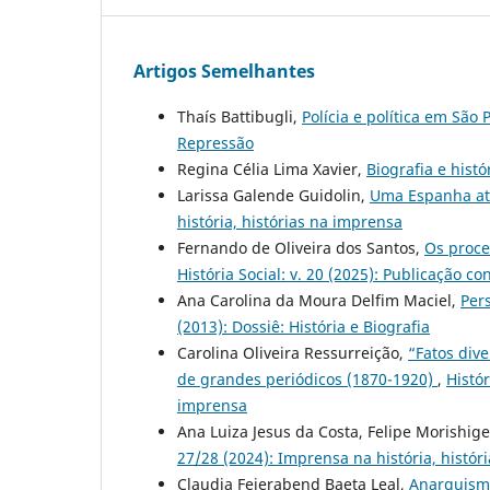
Artigos Semelhantes
Thaís Battibugli,
Polícia e política em São
Repressão
Regina Célia Lima Xavier,
Biografia e histó
Larissa Galende Guidolin,
Uma Espanha at
história, histórias na imprensa
Fernando de Oliveira dos Santos,
Os proce
História Social: v. 20 (2025): Publicação co
Ana Carolina da Moura Delfim Maciel,
Per
(2013): Dossiê: História e Biografia
Carolina Oliveira Ressurreição,
“Fatos div
de grandes periódicos (1870-1920)
,
Histór
imprensa
Ana Luiza Jesus da Costa, Felipe Morishig
27/28 (2024): Imprensa na história, histór
Claudia Feierabend Baeta Leal,
Anarquism