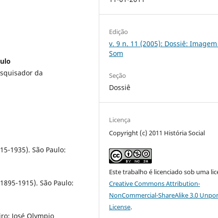
Edição
v. 9 n. 11 (2005): Dossiê: Imagem
Som
aulo
esquisador da
Seção
Dossiê
Licença
Copyright (c) 2011 História Social
15-1935). São Paulo:
Este trabalho é licenciado sob uma li
1895-1915). São Paulo:
Creative Commons Attribution-
NonCommercial-ShareAlike 3.0 Unpo
License
.
ro: José Olympio