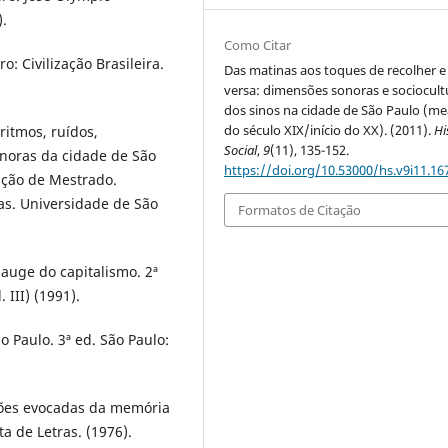
).
Como Citar
: Civilização Brasileira.
Das matinas aos toques de recolher e 
versa: dimensões sonoras e sociocult
dos sinos na cidade de São Paulo (m
do século XIX/início do XX). (2011).
Hi
itmos, ruídos,
Social
,
9
(11), 135-152.
noras da cidade de São
https://doi.org/10.53000/hs.v9i11.16
tação de Mestrado.
as. Universidade de São
Formatos de Citação
auge do capitalismo. 2ª
 III) (1991).
o Paulo. 3ª ed. São Paulo:
ções evocadas da memória
ta de Letras. (1976).