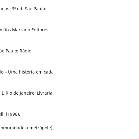
anas. 3ª ed. São Paulo:
rmãos Marrano Editores.
ão Paulo: Rádio
lo – Uma história em cada
. Rio de Janeiro: Livraria
l. (1996).
 comunidade a metrópole).